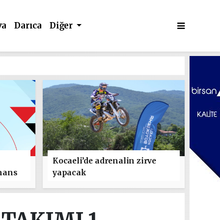
va
Darıca
Diğer
Kocaeli’de adrenalin zirve
mans
yapacak