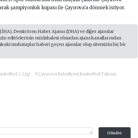
rak şampiyonluk kupası ile Çayırova’a dönmek istiyor.
 (İHA), Demirören Haber Ajansı (DHA) ve diğer ajanslar
izin editörlerinin müdahalesi olmadan ajans kanallarından
ukuki muhataplar haberi geçen ajanslar olup sitemizin hiç bir
sketbol 2. Ligi
#Çayırova Belediyesi Basketbol Takımı
Gönder