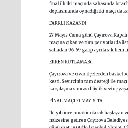
final ilk iki maçında sahasında İstanb
deplasmanda oynadığı iki maçı da ka
FARKLI KAZANDI
27 Mayıs Cuma günü Çayırova Kapalı Sp
maçına çıkan ve tüm periyotlarda üs
sahadan 96-69 galip ayrılarak hem fin
ERKEN KUTLAMABü
Çayırova ve civar ilçelerden basketbo
kesti. Seyircinin tam desteği ile ma
karşılaşma sonrası büyük sevinç yaşa
FİNAL MAÇI 31 MAYIS’TA
İki yıl önce amatör olarak başlayan v
müzesine getiren Çayırova Belediyes
günü saat 18.00’de İstanbul Ahmet C