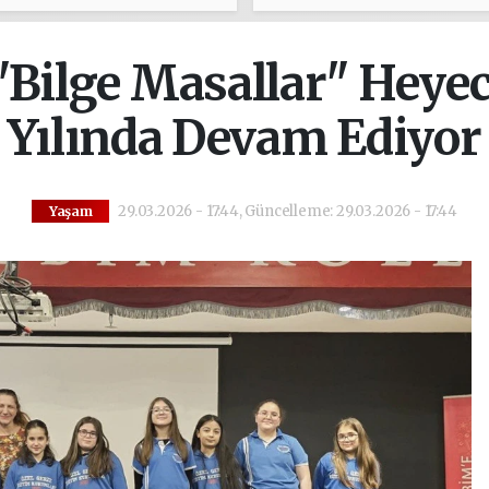
lı Olsun" Ziyareti
bursu çağrısı
"Bilge Masallar" Heyec
Yılında Devam Ediyor
29.03.2026 - 17:44, Güncelleme: 29.03.2026 - 17:44
Yaşam