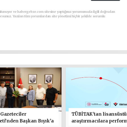
ulunuyor ve habergebze.com sitesine yaptığınız yorumunuzla ilgili doğrudan
orsunuz. Yazılan tüm yorumlardan site yönetimi hiçbir şekilde sorumlu
Gazeteciler
TÜBİTAK'tan lisansüstü
ti’nden Başkan Bıyık’a
araştırmacılara perfor