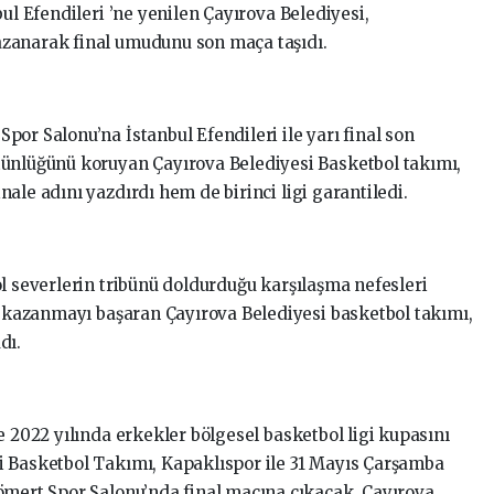
ul Efendileri ’ne yenilen Çayırova Belediyesi,
zanarak final umudunu son maça taşıdı.
or Salonu’na İstanbul Efendileri ile yarı final son
tünlüğünü koruyan Çayırova Belediyesi Basketbol takımı,
ale adını yazdırdı hem de birinci ligi garantiledi.
l severlerin tribünü doldurduğu karşılaşma nefesleri
çı kazanmayı başaran Çayırova Belediyesi basketbol takımı,
dı.
e 2022 yılında erkekler bölgesel basketbol ligi kupasını
i Basketbol Takımı, Kapaklıspor ile 31 Mayıs Çarşamba
ömert Spor Salonu’nda final maçına çıkacak. Çayırova