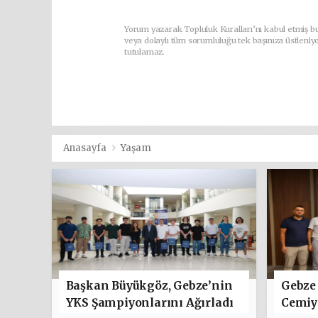
Yorum yazarak Topluluk Kuralları’nı kabul etmiş b
veya dolaylı tüm sorumluluğu tek başınıza üstleniy
tutulamaz.
Anasayfa
Yaşam
Başkan Büyükgöz, Gebze’nin
Gebze 
YKS Şampiyonlarını Ağırladı
Cemiye