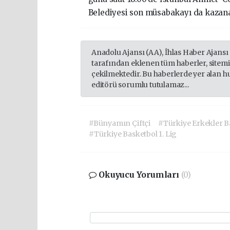
Belediyesi son müsabakayı da kazana
Anadolu Ajansı (AA), İhlas Haber Ajansı
tarafından eklenen tüm haberler, sitem
çekilmektedir. Bu haberlerde yer alan h
editörü sorumlu tutulamaz...
#Bünyamın Çiftçi
#Türkiye Erkekler Ba
#Türkiye Basketbol 1. Lig
Okuyucu Yorumları
(0)