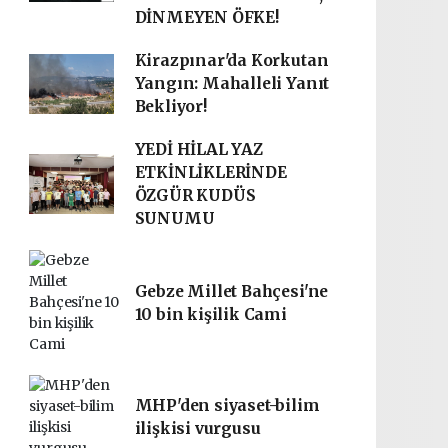
DİNMEYEN ÖFKE!
Kirazpınar'da Korkutan
Yangın: Mahalleli Yanıt
Bekliyor!
YEDİ HİLAL YAZ
ETKİNLİKLERİNDE
ÖZGÜR KUDÜS
SUNUMU
Gebze Millet Bahçesi'ne
10 bin kişilik Cami
MHP'den siyaset-bilim
ilişkisi vurgusu