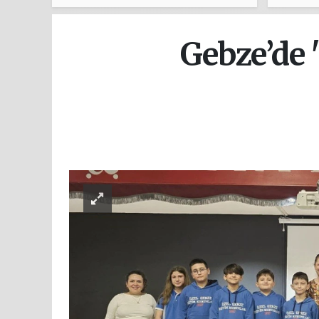
"Hayır
Gebze’de 