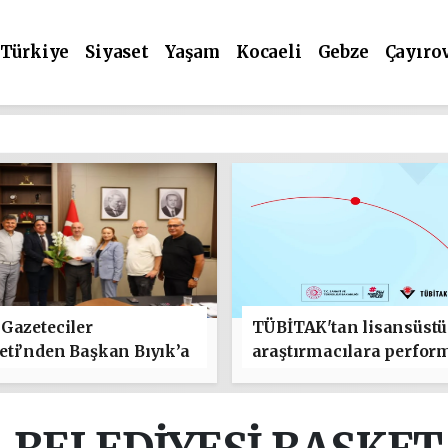
Türkiye
Siyaset
Yaşam
Kocaeli
Gebze
Çayıro
Gazeteciler
TÜBİTAK'tan lisansüstü
ti’nden Başkan Bıyık’a
araştırmacılara perfor
lı Olsun" Ziyareti
bursu çağrısı