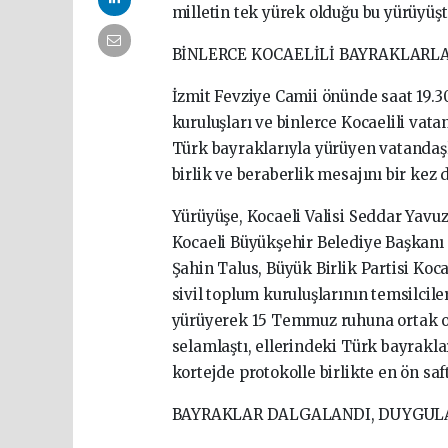
milletin tek yürek olduğu bu yürüyüşte
BİNLERCE KOCAELİLİ BAYRAKLARL
İzmit Fevziye Camii önünde saat 19.30
kuruluşları ve binlerce Kocaelili vatan
Türk bayraklarıyla yürüyen vatandaşl
birlik ve beraberlik mesajını bir kez 
Yürüyüşe, Kocaeli Valisi Seddar Yavuz,
Kocaeli Büyükşehir Belediye Başkanı D
Şahin Talus, Büyük Birlik Partisi Koc
sivil toplum kuruluşlarının temsilciler
yürüyerek 15 Temmuz ruhuna ortak ol
selamlaştı, ellerindeki Türk bayrakla
kortejde protokolle birlikte en ön saft
BAYRAKLAR DALGALANDI, DUYGUL