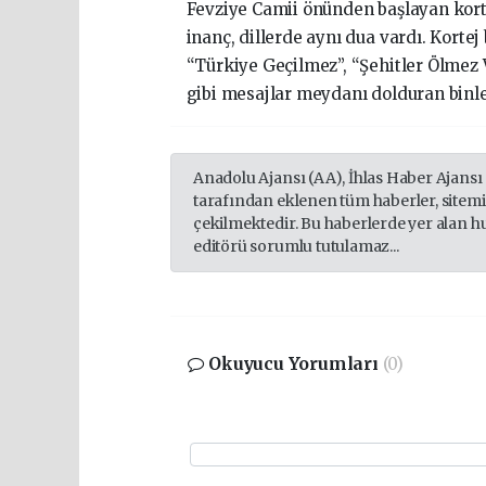
Fevziye Camii önünden başlayan korte
inanç, dillerde aynı dua vardı. Korte
“Türkiye Geçilmez”, “Şehitler Ölme
gibi mesajlar meydanı dolduran binl
Anadolu Ajansı (AA), İhlas Haber Ajansı
tarafından eklenen tüm haberler, sitem
çekilmektedir. Bu haberlerde yer alan h
editörü sorumlu tutulamaz...
Okuyucu Yorumları
(0)