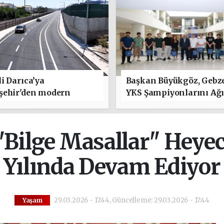
i Darıca’ya
Başkan Büyükgöz, Gebz
şehir'den modern
YKS Şampiyonlarını Ağı
 yatırımı
"Bilge Masallar" Heyec
Yılında Devam Ediyor
29.03.2026 - 17:44, Güncelleme: 29.03.2026 - 17:44
Yaşam