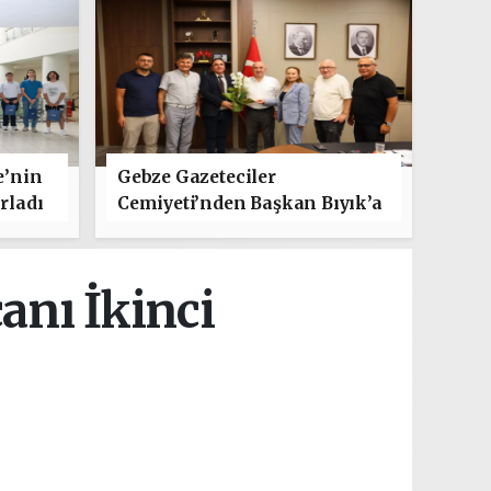
e’nin
Gebze Gazeteciler
rladı
Cemiyeti’nden Başkan Bıyık’a
"Hayırlı Olsun" Ziyareti
anı İkinci