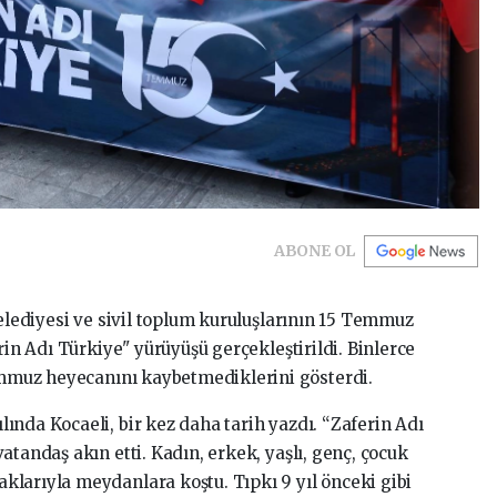
ABONE OL
Belediyesi ve sivil toplum kuruluşlarının 15 Temmuz
rin Adı Türkiye" yürüyüşü gerçekleştirildi. Binlerce
Temmuz heyecanını kaybetmediklerini gösterdi.
ında Kocaeli, bir kez daha tarih yazdı. “Zaferin Adı
atandaş akın etti. Kadın, erkek, yaşlı, genç, çocuk
larıyla meydanlara koştu. Tıpkı 9 yıl önceki gibi