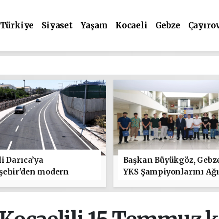
Türkiye
Siyaset
Yaşam
Kocaeli
Gebze
Çayıro
i Darıca’ya
Başkan Büyükgöz, Gebz
şehir'den modern
YKS Şampiyonlarını Ağı
 yatırımı