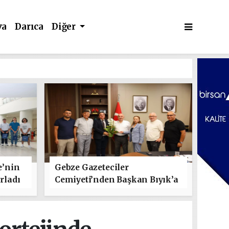
va
Darıca
Diğer
e’nin
Gebze Gazeteciler
rladı
Cemiyeti’nden Başkan Bıyık’a
"Hayırlı Olsun" Ziyareti