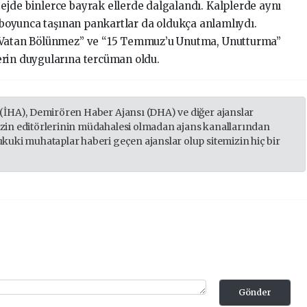
jde binlerce bayrak ellerde dalgalandı. Kalplerde aynı
j boyunca taşınan pankartlar da oldukça anlamlıydı.
z Vatan Bölünmez” ve “15 Temmuz’u Unutma, Unutturma”
erin duygularına tercüman oldu.
 (İHA), Demirören Haber Ajansı (DHA) ve diğer ajanslar
izin editörlerinin müdahalesi olmadan ajans kanallarından
ukuki muhataplar haberi geçen ajanslar olup sitemizin hiç bir
Gönder