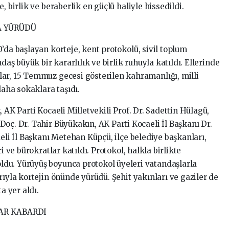
, birlik ve beraberlik en güçlü haliyle hissedildi.
A YÜRÜDÜ
’da başlayan korteje, kent protokolü, sivil toplum
daş büyük bir kararlılık ve birlik ruhuyla katıldı. Ellerinde
ar, 15 Temmuz gecesi gösterilen kahramanlığı, milli
daha sokaklara taşıdı.
 AK Parti Kocaeli Milletvekili Prof. Dr. Sadettin Hülagü,
oç. Dr. Tahir Büyükakın, AK Parti Kocaeli İl Başkanı Dr.
aeli İl Başkanı Metehan Küpçü, ilçe belediye başkanları,
i ve bürokratlar katıldı. Protokol, halkla birlikte
du. Yürüyüş boyunca protokol üyeleri vatandaşlarla
rıyla kortejin önünde yürüdü. Şehit yakınları ve gaziler de
a yer aldı.
AR KABARDI