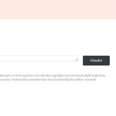
Gönder
ulunuyor ve habergebze.com sitesine yaptığınız yorumunuzla ilgili doğrudan
orsunuz. Yazılan tüm yorumlardan site yönetimi hiçbir şekilde sorumlu