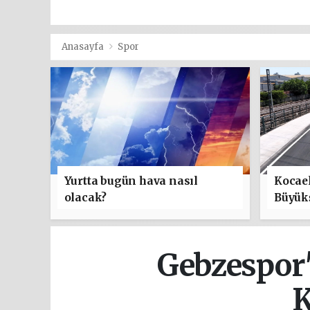
Anasayfa
Spor
Yurtta bugün hava nasıl
Kocael
olacak?
Büyük
ulaşım
Gebzespor
K