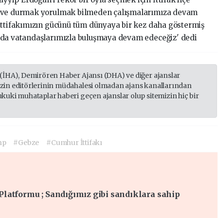
a ve durmak yorulmak bilmeden çalışmalarımıza devam
İttifakımızın gücünü tüm dünyaya bir kez daha göstermiş
rda vatandaşlarımızla buluşmaya devam edeceğiz' dedi
 (İHA), Demirören Haber Ajansı (DHA) ve diğer ajanslar
izin editörlerinin müdahalesi olmadan ajans kanallarından
ukuki muhataplar haberi geçen ajanslar olup sitemizin hiç bir
hp
#Gebze
#Cumhur İttifakı
 Platformu ; Sandığımız gibi sandıklara sahip