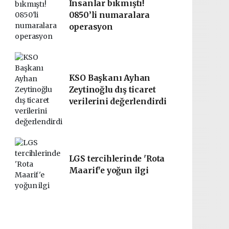
İnsanlar bıkmıştı!
0850’li numaralara
operasyon
KSO Başkanı Ayhan
Zeytinoğlu dış ticaret
verilerini değerlendirdi
LGS tercihlerinde 'Rota
Maarif'e yoğun ilgi