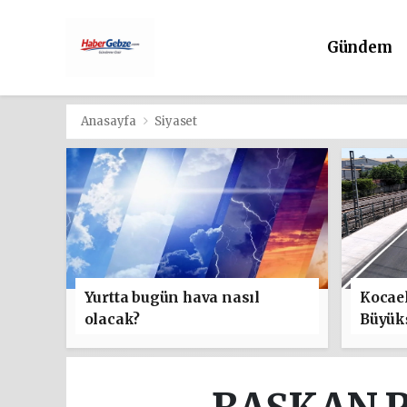
Gündem
Anasayfa
Siyaset
Yurtta bugün hava nasıl
Kocael
olacak?
Büyük
ulaşım