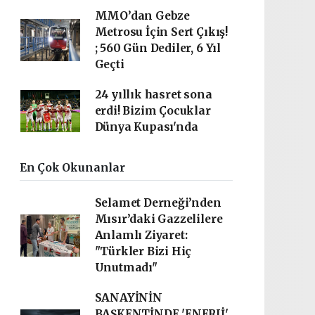
MMO’dan Gebze
Metrosu İçin Sert Çıkış!
; 560 Gün Dediler, 6 Yıl
Geçti
24 yıllık hasret sona
erdi! Bizim Çocuklar
Dünya Kupası'nda
En Çok Okunanlar
Selamet Derneği’nden
Mısır’daki Gazzelilere
Anlamlı Ziyaret:
"Türkler Bizi Hiç
Unutmadı"
SANAYİNİN
BAŞKENTİNDE 'ENERJİ'