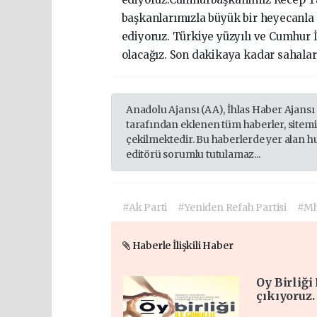
başkanlarımızla büyük bir heyecanl
ediyoruz. Türkiye yüzyılı ve Cumhur 
olacağız. Son dakikaya kadar sahala
Anadolu Ajansı (AA), İhlas Haber Ajansı
tarafından eklenen tüm haberler, sitem
çekilmektedir. Bu haberlerde yer alan h
editörü sorumlu tutulamaz...
#Ak Parti
#Yeniden Refah Partisi
#M
Haberle İlişkili Haber
Oy Birliği
çıkıyoruz.