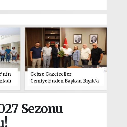
e’nin
Gebze Gazeteciler
rladı
Cemiyeti’nden Başkan Bıyık’a
"Hayırlı Olsun" Ziyareti
027 Sezonu
ı!