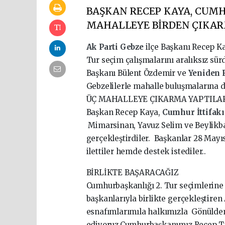
BAŞKAN RECEP KAYA, CUMH
MAHALLEYE BİRDEN ÇIKAR
Ak Parti
Gebze
ilçe Başkanı Recep K
Tur seçim çalışmalarını aralıksız sü
Başkanı Bülent Özdemir ve
Yeniden 
Gebzelilerle mahalle buluşmalarına 
ÜÇ MAHALLEYE ÇIKARMA YAPTILA
Başkan Recep Kaya,
Cumhur İttifak
Mimarsinan, Yavuz Selim ve Beylikba
gerçekleştirdiler. Başkanlar 28 May
ilettiler hemde destek istediler..
BİRLİKTE BAŞARACAĞIZ
Cumhurbaşkanlığı 2. Tur seçimlerine s
başkanlarıyla birlikte gerçekleştiren
esnafımlarımıla halkımızla Gönüld
ediyoruz.Cumhurbaşkanımız Recep Tayy