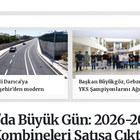
i Darıca’ya
Başkan Büyükgöz, Gebz
şehir'den modern
YKS Şampiyonlarını Ağı
 yatırımı
'da Büyük Gün: 2026-2
ombineleri Satışa Çıkt