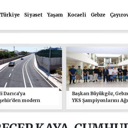
Türkiye
Siyaset
Yaşam
Kocaeli
Gebze
Çayıro
i Darıca’ya
Başkan Büyükgöz, Gebz
şehir'den modern
YKS Şampiyonlarını Ağı
 yatırımı