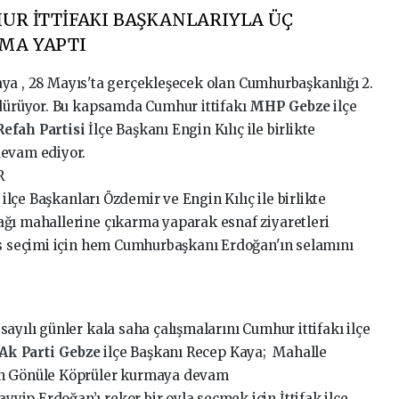
UR İTTİFAKI BAŞKANLARIYLA ÜÇ
MA YAPTI
aya , 28 Mayıs'ta gerçekleşecek olan Cumhurbaşkanlığı 2.
rdürüyor. Bu kapsamda Cumhur ittifakı
MHP
Gebze
ilçe
Refah Partisi
İlçe Başkanı Engin Kılıç ile birlikte
devam ediyor.
R
ı
ilçe Başkanları Özdemir ve Engin Kılıç ile birlikte
ğı mahallerine çıkarma yaparak esnaf ziyaretleri
ıs seçimi için hem Cumhurbaşkanı Erdoğan'ın selamını
ayılı günler kala saha çalışmalarını Cumhur ittifakı ilçe
Ak Parti
Gebze
ilçe Başkanı Recep Kaya; Mahalle
en Gönüle Köprüler kurmaya devam
ip Erdoğan’ı rekor bir oyla seçmek için İttifak ilçe