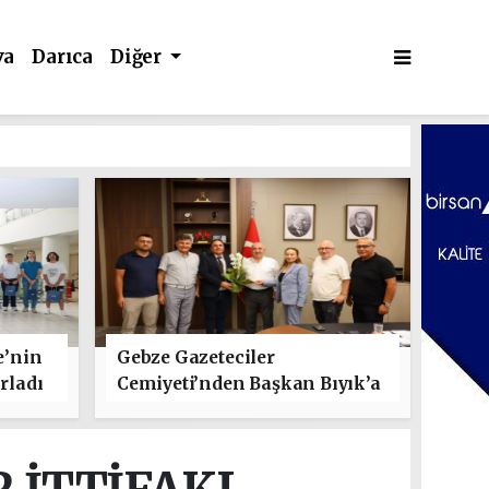
va
Darıca
Diğer
e’nin
Gebze Gazeteciler
rladı
Cemiyeti’nden Başkan Bıyık’a
"Hayırlı Olsun" Ziyareti