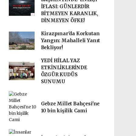
İFLASI: GÜNLERDİR
BİTMEYEN KARANLIK,
DİNMEYEN ÖFKE!
Kirazpınar'da Korkutan
Yangın: Mahalleli Yanıt
Bekliyor!
YEDİ HİLAL YAZ
ETKİNLİKLERİNDE
ÖZGÜR KUDÜS
SUNUMU
Gebze Millet Bahçesi'ne
10 bin kişilik Cami