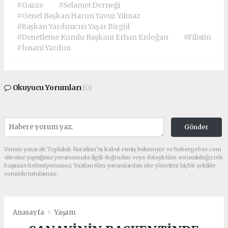
#Gazze
#Selamet Derneği
#Genel Başkan Harun Yavuz Yılmaz
#Başkan Yardımcısı Yaşar Birgül
#Denetleme Kurulu Başkanı Erhan Erdoğan
#Filistin
#İnsani Yardım
Okuyucu Yorumları
(0)
Gönder
Yorum yazarak Topluluk Kuralları’nı kabul etmiş bulunuyor ve habergebze.com
sitesine yaptığınız yorumunuzla ilgili doğrudan veya dolaylı tüm sorumluluğu tek
başınıza üstleniyorsunuz. Yazılan tüm yorumlardan site yönetimi hiçbir şekilde
sorumlu tutulamaz.
Anasayfa
Yaşam