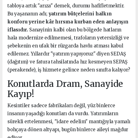
tabloya artık "arıza" demek, durumu hafifletmektir.
Bu yaşananın adı;
yatırım bütçelerini halkın
konforu yerine kâr hırsına kurban eden anlayışın
iflasıdır.
Sanayinin kalbi olan bu bölgede hatların
hala modernize edilmemesi, trafoların yetersizliği ve
şebekenin en ufak bir rüzgarda havlu atması kabul
edilemez. Yıllardır "yatırım yapıyoruz" diyen SEDAŞ
(dağıtım) ve fatura tahsilatında hız kesmeyen SEPAŞ
(perakende), iş hizmete gelince neden sınıfta kalıyor?
Konutlarda Dram, Sanayide
Kayıp!
Kesintiler sadece fabrikaları değil, yüz binlerce
insanın yaşadığı konutları da vurdu. Yatırımların
sürekli ertelenmesi, "idare edelim" mantığıyla yamalı
bohçaya dönen altyapı, bugün binlerce aileyi mağdur
ediyor.