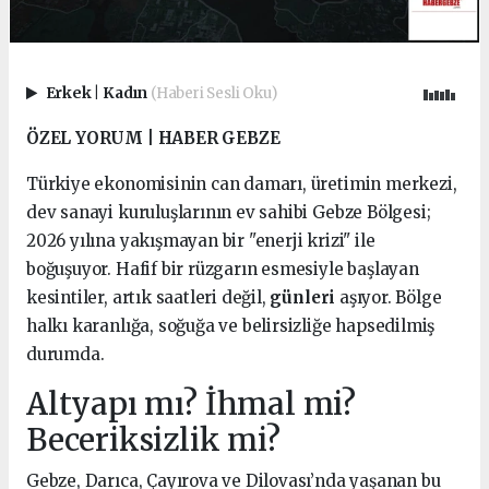
Erkek
|
Kadın
(Haberi Sesli Oku)
ÖZEL YORUM | HABER GEBZE
Türkiye ekonomisinin can damarı, üretimin merkezi,
dev sanayi kuruluşlarının ev sahibi Gebze Bölgesi;
2026 yılına yakışmayan bir "enerji krizi" ile
boğuşuyor. Hafif bir rüzgarın esmesiyle başlayan
kesintiler, artık saatleri değil,
günleri
aşıyor. Bölge
halkı karanlığa, soğuğa ve belirsizliğe hapsedilmiş
durumda.
Altyapı mı? İhmal mi?
Beceriksizlik mi?
Gebze, Darıca, Çayırova ve Dilovası’nda yaşanan bu