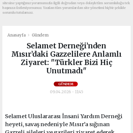
sitesine yaptığınız yorumunuzla ilgili doğrudan veya dolaylı tüm sorumluluğu tek
başınıza üstleniyorsunuz. Yazılan tüm yorumlardan site yönetimi hiçbir şekilde
sorumlu tutulamaz.
Anasayfa
Gündem
Selamet Derneği’nden
Mısır’daki Gazzelilere Anlamlı
Ziyaret: "Türkler Bizi Hiç
Unutmadı"
GÜNDEM
09.04.2026 - 11:45
Selamet Uluslararası İnsani Yardım Derneği
heyeti, savaş nedeniyle Mısır’a sığınan
Gazzeli aileleri ve gazileri ziyaret ederek