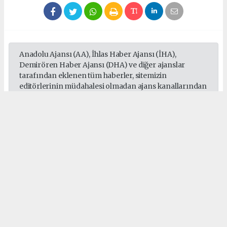
Anadolu Ajansı (AA), İhlas Haber Ajansı (İHA),
Demirören Haber Ajansı (DHA) ve diğer ajanslar
tarafından eklenen tüm haberler, sitemizin
editörlerinin müdahalesi olmadan ajans kanallarından
çekilmektedir. Bu haberlerde yer alan hukuki
muhataplar haberi geçen ajanslar olup sitemizin hiç
bir editörü sorumlu tutulamaz...
#Sepaş
#Sedaş
#Gebze
#Darıca
#Çayırova
#Dilovası
#Elektrik
Okuyucu Yorumları
(0)