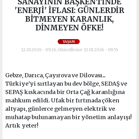
SANAYİNİN BAŞKENTİNDE
'ENERJİ' İFLASI: GÜNLERDİR
BİTMEYEN KARANLIK,
DİNMEYEN ÖFKE!
YAŞAM
12.01.2026 - 09:26, Güncelleme: 12.01.2026 - 09:55
Gebze, Darıca, Çayırova ve Dilovası...
Türkiye’yi sırtlayan bu dev bölge, SEDAŞ ve
SEPAŞ kıskacında bir Orta Çağ karanlığına
mahkum edildi. Ufak bir fırtınada çöken
altyapı, günlerce gelmeyen elektrik ve
muhatap bulunamayan bir yönetim anlayışı!
Artık yeter!