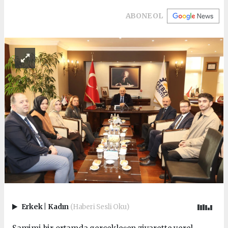
ABONE OL
Erkek
|
Kadın
(Haberi Sesli Oku)