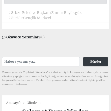
#Gebze Belediye Başkanı Zinnur Büyükgöz
#Güzide Gençlik Merkezi
Okuyucu Yorumları
(0)
Gönder
Yorum yazarak Topluluk Kuralları’nı kabul etmiş bulunuyor ve habergebze.com
sitesine yaptığınız yorumunuzla ilgili doğrudan veya dolaylı tüm sorumluluğu tek
başınıza üstleniyorsunuz. Yazılan tüm yorumlardan site yönetimi hiçbir şekilde
sorumlu tutulamaz.
Anasayfa
Gündem