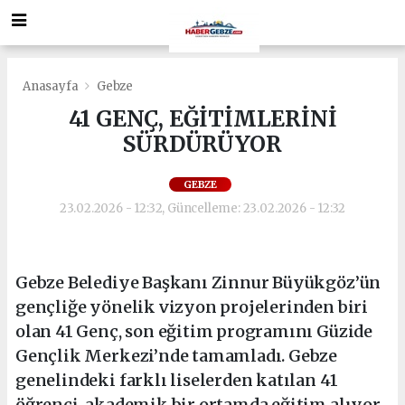
Anasayfa
Gebze
41 GENÇ, EĞİTİMLERİNİ
SÜRDÜRÜYOR
GEBZE
23.02.2026 - 12:32, Güncelleme: 23.02.2026 - 12:32
Gebze Belediye Başkanı Zinnur Büyükgöz’ün
gençliğe yönelik vizyon projelerinden biri
olan 41 Genç, son eğitim programını Güzide
Gençlik Merkezi’nde tamamladı. Gebze
genelindeki farklı liselerden katılan 41
öğrenci, akademik bir ortamda eğitim alıyor.