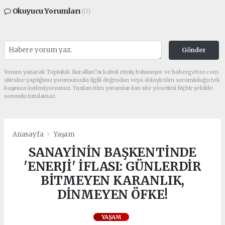
Okuyucu Yorumları
(0)
Gönder
Yorum yazarak Topluluk Kuralları’nı kabul etmiş bulunuyor ve habergebze.com
sitesine yaptığınız yorumunuzla ilgili doğrudan veya dolaylı tüm sorumluluğu tek
başınıza üstleniyorsunuz. Yazılan tüm yorumlardan site yönetimi hiçbir şekilde
sorumlu tutulamaz.
Anasayfa
Yaşam
SANAYİNİN BAŞKENTİNDE
'ENERJİ' İFLASI: GÜNLERDİR
BİTMEYEN KARANLIK,
DİNMEYEN ÖFKE!
YAŞAM