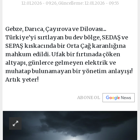
12.01.2026 - 09:26, Güncelleme: 12.01.2026 - 09:55
Gebze, Darıca, Çayırova ve Dilovası...
Türkiye’yi sırtlayan bu dev bölge, SEDAŞ ve
SEPAŞ kıskacında bir Orta Çağ karanlığına
mahkum edildi. Ufak bir fırtınada çöken
altyapı, günlerce gelmeyen elektrik ve
muhatap bulunamayan bir yönetim anlayışı!
Artık yeter!
ABONE OL