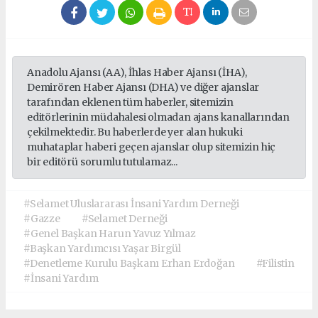
Anadolu Ajansı (AA), İhlas Haber Ajansı (İHA),
Demirören Haber Ajansı (DHA) ve diğer ajanslar
tarafından eklenen tüm haberler, sitemizin
editörlerinin müdahalesi olmadan ajans kanallarından
çekilmektedir. Bu haberlerde yer alan hukuki
muhataplar haberi geçen ajanslar olup sitemizin hiç
bir editörü sorumlu tutulamaz...
#Selamet Uluslararası İnsani Yardım Derneği
#Gazze
#Selamet Derneği
#Genel Başkan Harun Yavuz Yılmaz
#Başkan Yardımcısı Yaşar Birgül
#Denetleme Kurulu Başkanı Erhan Erdoğan
#Filistin
#İnsani Yardım