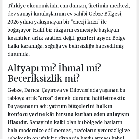
Türkiye ekonomisinin can damarı, üretimin merkezi,
dev sanayi kuruluşlarının ev sahibi Gebze Bölgesi;
2026 yılına yakışmayan bir "enerji krizi" ile
boğuşuyor. Hafif bir rüzgarın esmesiyle başlayan
kesintiler, artık saatleri değil,
günleri
aşıyor. Bölge
halkı karanlığa, soğuğa ve belirsizliğe hapsedilmiş
durumda.
Altyapı mı? İhmal mi?
Beceriksizlik mi?
Gebze, Darıca, Çayırova ve Dilovası’nda yaşanan bu
tabloya artık "arıza" demek, durumu hafifletmektir.
Bu yaşananın adı;
yatırım bütçelerini halkın
konforu yerine kâr hırsına kurban eden anlayışın
iflasıdır.
Sanayinin kalbi olan bu bölgede hatların
hala modernize edilmemesi, trafoların yetersizliği ve
şebekenin en ufak bir rüzgarda havlu atması kabul