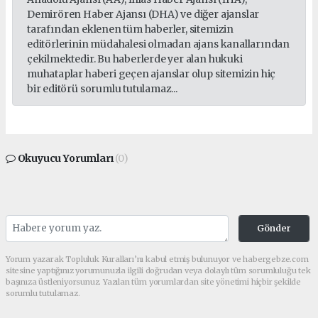
Demirören Haber Ajansı (DHA) ve diğer ajanslar
tarafından eklenen tüm haberler, sitemizin
editörlerinin müdahalesi olmadan ajans kanallarından
çekilmektedir. Bu haberlerde yer alan hukuki
muhataplar haberi geçen ajanslar olup sitemizin hiç
bir editörü sorumlu tutulamaz...
Okuyucu Yorumları
(0)
Gönder
Yorum yazarak Topluluk Kuralları’nı kabul etmiş bulunuyor ve habergebze.com
sitesine yaptığınız yorumunuzla ilgili doğrudan veya dolaylı tüm sorumluluğu tek
başınıza üstleniyorsunuz. Yazılan tüm yorumlardan site yönetimi hiçbir şekilde
sorumlu tutulamaz.