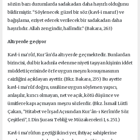
sözün bazı durumlarda sadakadan daha hayırlı olduğunu
bildirmiştir. “Söylenecek güzel bir söz (kavl-i maruf) ve
bağışlama, eziyet ederek verilecek bir sadakadan daha
hayırlıdır. Allah zengindir, halîmdir.” (Bakara, 263)
Altı yerde geçiyor
Kavl-i ma‘rûf, Kur’ân’da altı yerde geçmektedir. Bunlardan
birincisi, dul bir kadınla evlenme niyeti taşıyan kişinin iddet
müddeti içerisinde örfe uygun meşru konuşmasının
caizliğini açıklayan ayettir. (Bkz. Bakara, 235) Bu ayette
kavl-i ma‘rûf doğru, usulüne uygun söylenen yapıcı,
anlaşılır, kırıcı olmayan, net ve açık, kötü düşünce ve
ümitlere kapı açmayan meşru sözlerdir. (Bkz. İsmail Lütfi
Çakan, “Hitabet ve İrşad Açısından Kur’ân-ı Kerîm’de Söz
Çeşitleri”, I. Din Şurası Tebliğ ve Müzakereleri I, s. 251.)
Kavl-i ma‘rûfun geçtiği ikinci yer, ihtiyaç sahiplerine