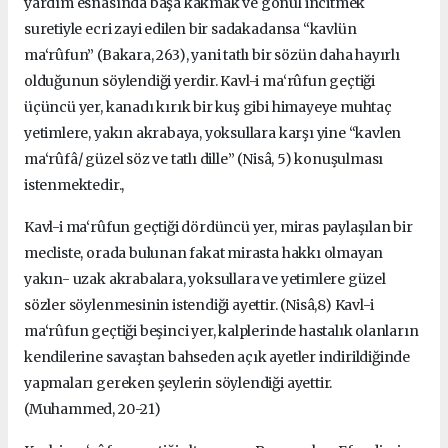
yardım esnasında başa kakmak ve gönül incitmek
suretiyle ecri zayi edilen bir sadakadansa “kavlün
ma‘rûfun” (Bakara, 263), yani tatlı bir sözün daha hayırlı
olduğunun söylendiği yerdir. Kavl-i ma‘rûfun geçtiği
üçüncü yer, kanadı kırık bir kuş gibi himayeye muhtaç
yetimlere, yakın akrabaya, yoksullara karşı yine “kavlen
ma‘rûfâ/ güzel söz ve tatlı dille” (Nisâ, 5) konuşulması
istenmektedir.,
Kavl-i ma‘rûfun geçtiği dördüncü yer, miras paylaşılan bir
mecliste, orada bulunan fakat mirasta hakkı olmayan
yakın- uzak akrabalara, yoksullara ve yetimlere güzel
sözler söylenmesinin istendiği ayettir. (Nisâ,8) Kavl-i
ma‘rûfun geçtiği beşinci yer, kalplerinde hastalık olanların
kendilerine savaştan bahseden açık ayetler indirildiğinde
yapmaları gereken şeylerin söylendiği ayettir.
(Muhammed, 20-21)