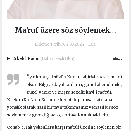
Ma’ruf üzere söz söylemek…
Ekleme Tarihi: 04.03.2024 - 13:35
Erkek
|
Kadın
(Haberi Sesli Oku)
Öyle konuş ki sözün Kur’an tabiriyle kavl-i ma‘rûf
olsun. Bilgiye dayalı, anlamlı, gönül alıcı, olumlu,
güzel, yapıcı ve meşru sözdür kavl-i ma’rûf…
Nitekim Kur’an-ı Kerim’de her bir toplumsal katmana
yönelik olarak nasıl bir tavır takınmamız ve nasıl bir söz
söylememiz gerektiği açıkça ortaya konulmaktadır.
Cenab-ı Hak yoksullara karşı ma’rûf üzerine söylenen bir