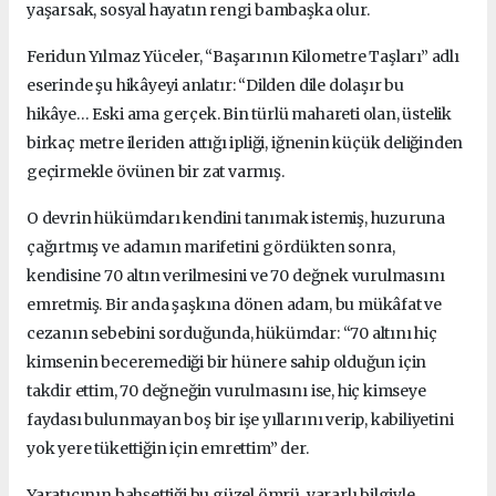
yaşarsak, sosyal hayatın rengi bambaşka olur.
Feridun Yılmaz Yüceler, “Başarının Kilometre Taşları” adlı
eserinde şu hikâyeyi anlatır: “Dilden dile dolaşır bu
hikâye… Eski ama gerçek. Bin türlü mahareti olan, üstelik
birkaç metre ileriden attığı ipliği, iğnenin küçük deliğinden
geçirmekle övünen bir zat varmış.
O devrin hükümdarı kendini tanımak istemiş, huzuruna
çağırtmış ve adamın marifetini gördükten sonra,
kendisine 70 altın verilmesini ve 70 değnek vurulmasını
emretmiş. Bir anda şaşkına dönen adam, bu mükâfat ve
cezanın sebebini sorduğunda, hükümdar: “70 altını hiç
kimsenin beceremediği bir hünere sahip olduğun için
takdir ettim, 70 değneğin vurulmasını ise, hiç kimseye
faydası bulunmayan boş bir işe yıllarını verip, kabiliyetini
yok yere tükettiğin için emrettim” der.
Yaratıcının bahşettiği bu güzel ömrü, yararlı bilgiyle