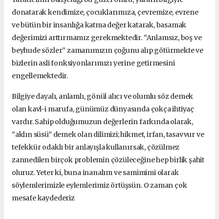
donatarak kendimize, çocuklarımıza, çevremize, evrene
ve bütün bir insanlığa katma değer katarak, basamak
değerimizi arttırmamız gerekmektedir. “Anlamsız, boş ve
beyhude sözler” zamanımızın çoğunu alıp götürmekte ve
bizlerin asli fonksiyonlarımızı yerine getirmesini
engellemektedir.
Bilgiye dayalı, anlamlı, gönül alıcı ve olumlu söz demek
olan kavl-i marufa, günümüz dünyasında çokça ihtiyaç
vardır. Sahip olduğumuzun değerlerin farkında olarak,
“aklın süsü” demek olan dilimizi; hikmet, irfan, tasavvur ve
tefekkür odaklı bir anlayışla kullanırsak, çözülmez
zannedilen birçok problemin çözüleceğine hep birlik şahit
oluruz. Yeter ki, buna inanalım ve samimimi olarak
söylemlerimizle eylemlerimiz örtüşsün. O zaman çok
mesafe kaydederiz