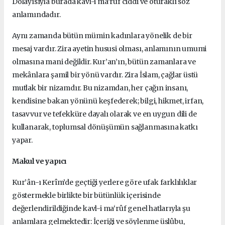
Dolayısıyla burada kavl-i ma’rûf ciddi ve oturaklı söz
anlamındadır.
Aynı zamanda bütün mümin kadınlara yönelik de bir
mesaj vardır. Zira ayetin hususi olması, anlamının umumi
olmasına mani değildir. Kur’an’ın, bütün zamanlara ve
mekânlara şamil bir yönü vardır. Zira İslam, çağlar üstü
mutlak bir nizamdır. Bu nizamdan, her çağın insanı,
kendisine bakan yönünü keşfederek; bilgi, hikmet, irfan,
tasavvur ve tefekküre dayalı olarak ve en uygun dili de
kullanarak, toplumsal dönüşümün sağlanmasına katkı
yapar.
Makul ve yapıcı
Kur’ân-ı Kerîm’de geçtiği yerlere göre ufak farklılıklar
göstermekle birlikte bir bütünlük içerisinde
değerlendirildiğinde kavl-i ma‘rûf genel hatlarıyla şu
anlamlara gelmektedir: İçeriği ve söylenme üslûbu,