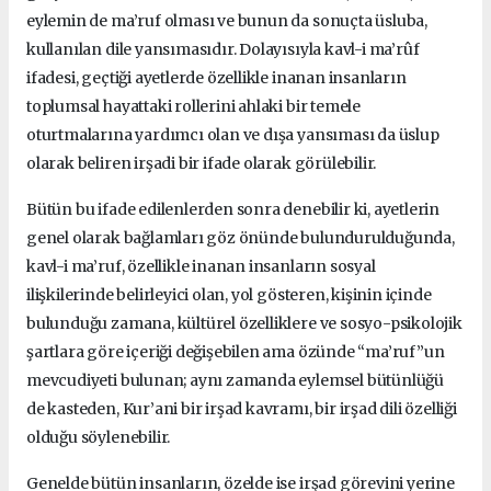
eylemin de ma’ruf olması ve bunun da sonuçta üsluba,
kullanılan dile yansımasıdır. Dolayısıyla kavl-i ma’rûf
ifadesi, geçtiği ayetlerde özellikle inanan insanların
toplumsal hayattaki rollerini ahlaki bir temele
oturtmalarına yardımcı olan ve dışa yansıması da üslup
olarak beliren irşadi bir ifade olarak görülebilir.
Bütün bu ifade edilenlerden sonra denebilir ki, ayetlerin
genel olarak bağlamları göz önünde bulundurulduğunda,
kavl-i ma’ruf, özellikle inanan insanların sosyal
ilişkilerinde belirleyici olan, yol gösteren, kişinin içinde
bulunduğu zamana, kültürel özelliklere ve sosyo-psikolojik
şartlara göre içeriği değişebilen ama özünde “ma’ruf”un
mevcudiyeti bulunan; aynı zamanda eylemsel bütünlüğü
de kasteden, Kur’ani bir irşad kavramı, bir irşad dili özelliği
olduğu söylenebilir.
Genelde bütün insanların, özelde ise irşad görevini yerine