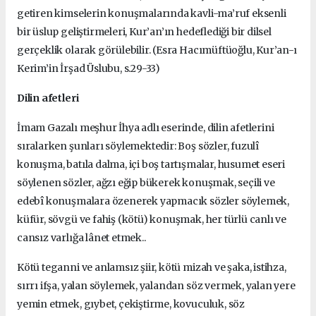
getiren kimselerin konuşmalarında kavli-ma’ruf eksenli
bir üslup geliştirmeleri, Kur’an’ın hedeflediği bir dilsel
gerçeklik olarak görülebilir. (Esra Hacımüftüoğlu, Kur’an-ı
Kerim’in İrşad Üslubu, s.29-33)
Dilin afetleri
İmam Gazalı meşhur İhya adlı eserinde, dilin afetlerini
sıralarken şunları söylemektedir: Boş sözler, fuzulî
konuşma, batıla dalma, içi boş tartışmalar, husumet eseri
söylenen sözler, ağzı eğip bükerek konuşmak, seçili ve
edebî konuşmalara özenerek yapmacık sözler söylemek,
küfür, sövgü ve fahiş (kötü) konuşmak, her türlü canlı ve
cansız varlığa lânet etmek..
Kötü teganni ve anlamsız şiir, kötü mizah ve şaka, istihza,
sırrı ifşa, yalan söylemek, yalandan söz vermek, yalan yere
yemin etmek, gıybet, çekiştirme, kovuculuk, söz