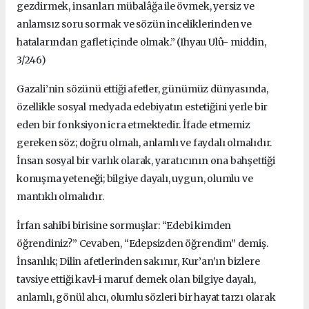
gezdirmek, insanları mübalâğa ile övmek, yersiz ve
anlamsız soru sormak ve sözün inceliklerinden ve
hatalarından gaflet içinde olmak.” (Ihyau Ulû- middin,
3/246)
Gazali’nin sözünü ettiği afetler, günümüz dünyasında,
özellikle sosyal medyada edebiyatın estetiğini yerle bir
eden bir fonksiyon icra etmektedir. İfade etmemiz
gereken söz; doğru olmalı, anlamlı ve faydalı olmalıdır.
İnsan sosyal bir varlık olarak, yaratıcının ona bahşettiği
konuşma yeteneği; bilgiye dayalı, uygun, olumlu ve
mantıklı olmalıdır.
İrfan sahibi birisine sormuşlar: “Edebi kimden
öğrendiniz?” Cevaben, “Edepsizden öğrendim” demiş.
İnsanlık; Dilin afetlerinden sakınır, Kur’an’ın bizlere
tavsiye ettiği kavl-i maruf demek olan bilgiye dayalı,
anlamlı, gönül alıcı, olumlu sözleri bir hayat tarzı olarak