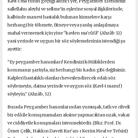
Kavl-i ma‘rûfun geçtiği altıncı yer, Peygamber Efendimiz
sallellahu aleyhi ve sellme’in eşlerine sosyal ilişkilerinde,
kalbinde manevi hastalık bulunan kimselere karşı
herhangi bir töhmete, fitneye veya yanlış anlaşılmaya
mahal vermemek için yine “kavlen ma‘rûfâ” (Ahzâb 32)
yani yerinde ve uygun bir söz söylemelerinin istendiği şu
ayettir:
“Ey peygamber hanımları! Kendinizi kötülüklerden
korumanız şartıyla, siz herhangi bir kadın gibi değilsiniz.
Kalpleri hastalıklı olanları heveslendirecek edalı söz
söylemeyin, daima yerinde ve uygun söz (Kavl-i maruf)
söyleyin.” (Ahzâb, 32)
Burada Peygamber hanımlarından yumuşak, tatlı ve cilveli
bir edâ ile konuşmamaları aksine yapmacıktan uzak, vakar
ve ciddiyetle konuşmaları istenmektedir. (Bkz. Prof. Dr.
Ömer Çelik, Hakkın Daveti Kur’an-ı Kerim Meal ve Tefsiri)