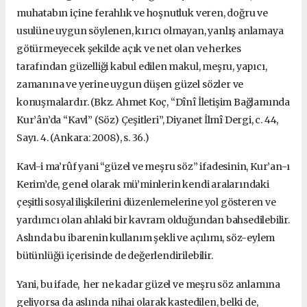
muhatabın içine ferahlık ve hoşnutluk veren, doğru ve
usulüne uygun söylenen, kırıcı olmayan, yanlış anlamaya
götürmeyecek şekilde açık ve net olan ve herkes
tarafından güzelliği kabul edilen makul, meşru, yapıcı,
zamanına ve yerine uygun düşen güzel sözler ve
konuşmalardır. (Bkz. Ahmet Koç, “Dînî İletişim Bağlamında
Kur’ân’da “Kavl” (Söz) Çeşitleri”, Diyanet İlmî Dergi, c. 44,
Sayı. 4. (Ankara: 2008), s. 36.)
Kavl-i ma’rûf yani “güzel ve meşru söz” ifadesinin, Kur’an-ı
Kerim’de, genel olarak mü’minlerin kendi aralarındaki
çeşitli sosyal ilişkilerini düzenlemelerine yol gösteren ve
yardımcı olan ahlaki bir kavram olduğundan bahsedilebilir.
Aslında bu ibarenin kullanım şekli ve açılımı, söz-eylem
bütünlüğü içerisinde de değerlendirilebilir.
Yani, bu ifade, her ne kadar güzel ve meşru söz anlamına
geliyorsa da aslında nihai olarak kastedilen, belki de,