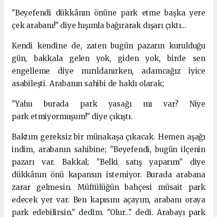
"Beyefendi dükkânın önüne park etme başka yere
çek arabanı!" diye hışımla bağırarak dışarı çıktı...
Kendi kendine de, zaten bugün pazarın kurulduğu
gün, bakkala gelen yok, giden yok, birde sen
engelleme diye mırıldanırken, adamcağız iyice
asabileşti. Arabanın sahibi de haklı olarak;
"Yahu burada park yasağı mı var? Niye
park etmiyormuşum!" diye çıkıştı.
Baktım gereksiz bir münakaşa çıkacak. Hemen aşağı
indim, arabanın sahibine; "Beyefendi, bugün ilçenin
pazarı var. Bakkal; "Belki satış yaparım" diye
dükkânın önü kapansın istemiyor. Burada arabana
zarar gelmesin. Müftülüğün bahçesi müsait park
edecek yer var. Ben kapısını açayım, arabanı oraya
park edebilirsin." dedim. "Olur…" dedi. Arabayı park