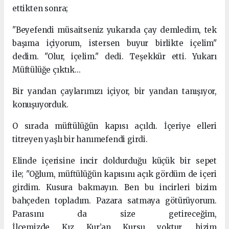
ettikten sonra;
"Beyefendi müsaitseniz yukarıda çay demledim, tek
başıma içiyorum, istersen buyur birlikte içelim"
dedim. "Olur, içelim." dedi. Teşekkür etti. Yukarı
Müftülüğe çıktık...
Bir yandan çaylarımızı içiyor, bir yandan tanışıyor,
konuşuyorduk.
O sırada müftülüğün kapısı açıldı. İçeriye elleri
titreyen yaşlı bir hanımefendi girdi.
Elinde içerisine incir doldurduğu küçük bir sepet
ile; "Oğlum, müftülüğün kapısını açık gördüm de içeri
girdim. Kusura bakmayın. Ben bu incirleri bizim
bahçeden topladım. Pazara satmaya götürüyorum.
Parasını da size getireceğim,
İlçemizde Kız Kur’an Kursu yoktur, bizim