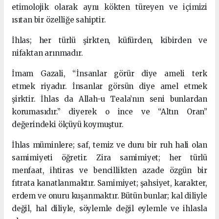
etimolojik olarak aynı kökten türeyen ve içimizi
ısıtan bir özelliğe sahiptir.
İhlas; her türlü şirkten, küfürden, kibirden ve
nifaktan arınmadır.
İmam Gazali, “İnsanlar görür diye ameli terk
etmek riyadır. İnsanlar görsün diye amel etmek
şirktir. İhlas da Allah-u Teala’nın seni bunlardan
korumasıdır.” diyerek o ince ve “Altın Oran”
değerindeki ölçüyü koymuştur.
İhlas müminlere; saf, temiz ve duru bir ruh hali olan
samimiyeti öğretir. Zira samimiyet; her türlü
menfaat, ihtiras ve bencillikten azade özgün bir
fıtrata kanatlanmaktır. Samimiyet; şahsiyet, karakter,
erdem ve onuru kuşanmaktır. Bütün bunlar; kal diliyle
değil, hal diliyle, söylemle değil eylemle ve ihlasla