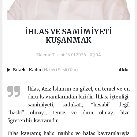
İHLAS VE SAMİMİYETİ
KUŞANMAK
Ekleme Tarihi: 13.01.2026 - 09:04
Erkek
|
Kadın
(Haberi Sesli Oku)
İhlas, Aziz İslam’ın en güzel, en temel ve en
duru kavramlarından biridir. İhlas; içtenliği,
samimiyeti, sadakati, “hesabi” değil
“hasbi” olmayı, temiz ve duru olmayı bize
öğreten bir kavramdır.
İhlas kavramı; halis, muhlis ve halas kavramlarıyla