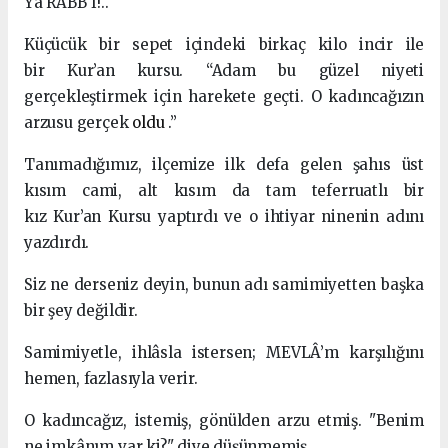
Yâ RABB'Î!..
Küçücük bir sepet içindeki birkaç kilo incir ile
bir Kur’an kursu. “Adam bu güzel niyeti
gerçekleştirmek için harekete geçti. O kadıncağızın
arzusu gerçek
oldu
.”
Tanımadığımız, ilçemize ilk defa gelen şahıs üst
kısım cami, alt kısım da tam teferruatlı bir
kız Kur’an Kursu yaptırdı ve o ihtiyar ninenin adını
yazdırdı.
Siz ne derseniz deyin, bunun adı samimiyetten başka
bir şey değildir.
Samimiyetle, ihlâsla istersen; MEVLÂ’m karşılığını
hemen, fazlasıyla verir.
O kadıncağız, istemiş, gönülden arzu etmiş. "Benim
ne imkânım var ki?" diye düşünmemiş.