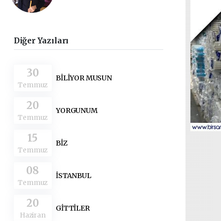
Diğer Yazıları
30
BİLİYOR MUSUN
Temmuz
20
YORGUNUM
Temmuz
15
BİZ
Temmuz
08
İSTANBUL
Temmuz
20
GİTTİLER
Haziran