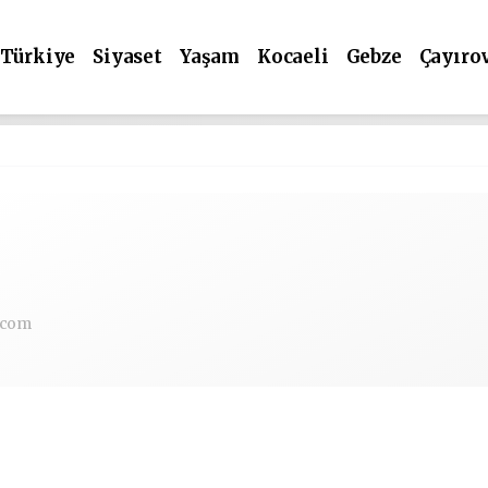
Türkiye
Siyaset
Yaşam
Kocaeli
Gebze
Çayıro
.com