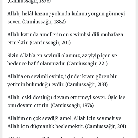
(Camiussağir, 1856)
Allah, helâl kazanç yolunda kulunu yorgun görmeyi
sever. (Camiussağir, 1882)
Allah katında amellerin en sevimlisi dili muhafaza
etmektir. (Camiussağir, 201)
Sizin Allah'a en sevimli olanınız, az yiyip içen ve
bedence hafif ola­nınızdır. (Camiussağir, 221)
Allah'a en sevimli eviniz, içinde ikram gören bir
yetimin bulundu­ğu evdir. (Camiussağir, 2133)
Allah, eski dostluğu devam ettirmeyi sever. Öyle ise
onu devam et­tirin. (Camiussağir, 1874)
Allah'ın en çok sevdiği amel, Allah için sevmek ve
Allah için düş­manlık beslemektir. (Camiussağir, 201)