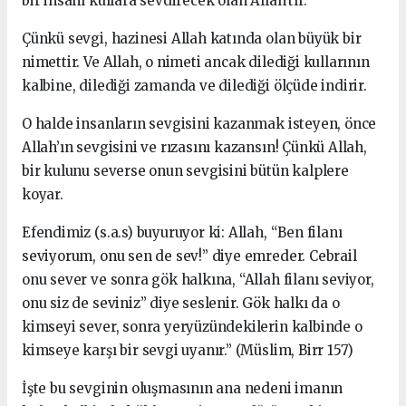
bir insanı kullara sevdirecek olan Allah’tır.
Çünkü sevgi, hazinesi Allah katında olan büyük bir
nimettir. Ve Allah, o nimeti ancak dilediği kullarının
kalbine, dilediği zamanda ve dilediği ölçüde indirir.
O halde insanların sevgisini kazanmak isteyen, önce
Allah’ın sevgisini ve rızasını kazansın! Çünkü Allah,
bir kulunu severse onun sevgisini bütün kalplere
koyar.
Efendimiz (s.a.s) buyuruyor ki: Allah, “Ben filanı
seviyorum, onu sen de sev!” diye emreder. Cebrail
onu sever ve sonra gök halkına, “Allah filanı seviyor,
onu siz de seviniz” diye seslenir. Gök halkı da o
kimseyi sever, sonra yeryüzündekilerin kalbinde o
kimseye karşı bir sevgi uyanır.” (Müslim, Birr 157)
İşte bu sevginin oluşmasının ana nedeni imanın