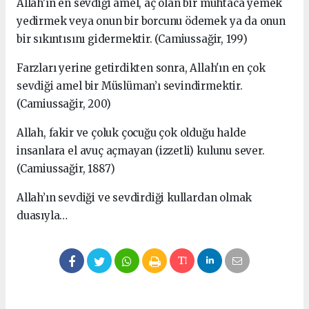
Allah'ın en sevdiği amel, aç olan bir muhtaca yemek
yedirmek ve­ya onun bir borcunu ödemek ya da onun
bir sıkıntısını gidermektir. (Camiussağir, 199)
Farzları yerine getirdikten sonra, Allah'ın en çok
sevdiği amel bir Müslüman’ı sevindirmektir.
(Camiussağir, 200)
Allah, fakir ve çoluk çocuğu çok olduğu halde
insanlara el avuç aç­mayan (izzetli) kulunu sever.
(Camiussağir, 1887)
Allah’ın sevdiği ve sevdirdiği kullardan olmak
duasıyla…