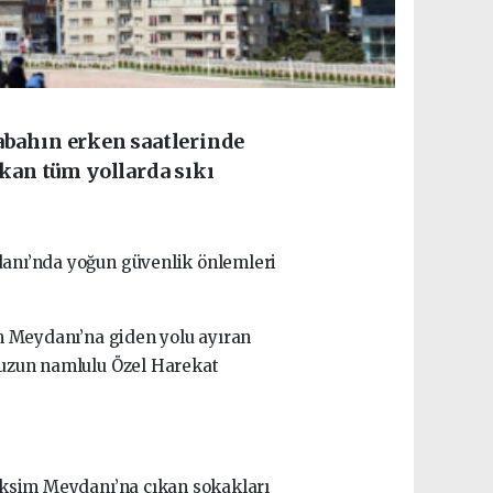
abahın erken saatlerinde
kan tüm yollarda sıkı
danı’nda yoğun güvenlik önlemleri
im Meydanı’na giden yolu ayıran
 uzun namlulu Özel Harekat
aksim Meydanı’na çıkan sokakları