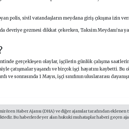
yan polis, sivil vatandaşların meydana giriş çıkışına izin ve
da devriye gezmesi dikkat çekerken, Taksim Meydanı’na yal
?
ntinde gerçekleşen olaylar, işçilerin günlük çalışma saatlerin
le çatışmalar yaşandı ve birçok işçi hayatını kaybetti. Bu olay
ı ve sonrasında 1 Mayıs, işçi sınıfının uluslararası dayanış
mirören Haber Ajansı (DHA) ve diğer ajanslar tarafından eklenen tü
edir. Bu haberlerde yer alan hukuki muhataplar haberi geçen ajans