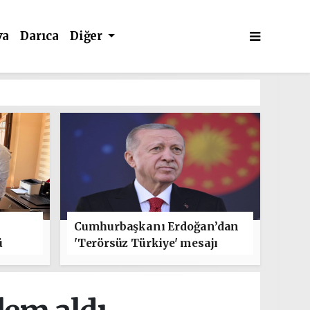
va
Darıca
Diğer
Cumhurbaşkanı Erdoğan’dan
ü
'Terörsüz Türkiye' mesajı