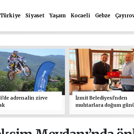
Türkiye
Siyaset
Yaşam
Kocaeli
Gebze
Çayıro
i’de adrenalin zirve
İzmit Belediyesi'nden
ak
muhtarlara doğum gün
ziyareti