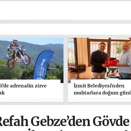
i’de adrenalin zirve
İzmit Belediyesi'nden
ak
muhtarlara doğum gün
ziyareti
efah Gebze’den Gövde 