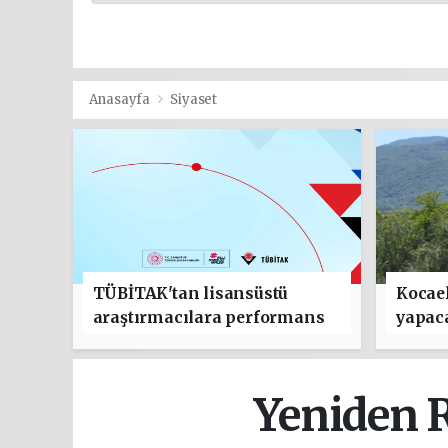
Anasayfa
Siyaset
TÜBİTAK'tan lisansüstü
Kocael
araştırmacılara performans
yapac
bursu çağrısı
Yeniden R