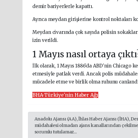
demir bariyerlerle kapattı.
Ayrıca meydan girişierine kontrol noktaları ko
Meydan civarında çok sayıda polisin sokaklar
izin verildi.
1 Mayıs nasıl ortaya çıktı
İlk olarak, 1 Mayıs 1886’da ABD’nin Chicago ke
etmesiyle patlak verdi. Ancak polis müdahalesiy
mücadele etme ve birlik olma ruhunu canlandırd
BHA-Türkiye'nin Haber Ağı
Anadolu Ajansı (AA), İhlas Haber Ajansı (İHA), De
müdahalesi olmadan ajans kanallarından çekilmekt
sorumlu tutulamaz...