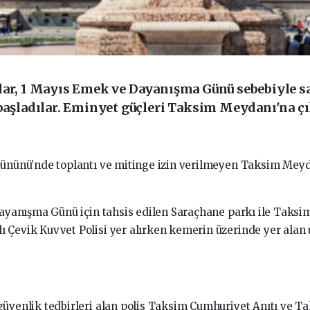
şlar, 1 Mayıs Emek ve Dayanışma Günü sebebiyle s
şladılar. Eminyet güçleri Taksim Meydanı'na çı
Gününü’nde toplantı ve mitinge izin verilmeyen Taksim Mey
Dayanışma Günü için tahsis edilen Saraçhane parkı ile Taks
Çevik Kuvvet Polisi yer alırken kemerin üzerinde yer alan
güvenlik tedbirleri alan polis Taksim Cumhuriyet Anıtı ve T