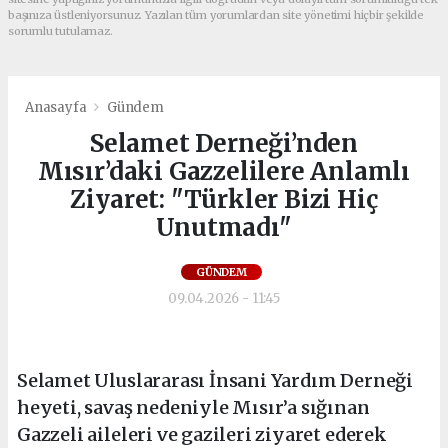
başınıza üstleniyorsunuz. Yazılan tüm yorumlardan site yönetimi hiçbir şekilde
sorumlu tutulamaz.
Anasayfa
Gündem
Selamet Derneği’nden
Mısır’daki Gazzelilere Anlamlı
Ziyaret: "Türkler Bizi Hiç
Unutmadı"
GÜNDEM
09.04.2026 - 11:45
Selamet Uluslararası İnsani Yardım Derneği
heyeti, savaş nedeniyle Mısır’a sığınan
Gazzeli aileleri ve gazileri ziyaret ederek