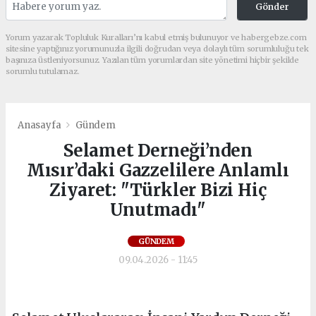
Gönder
Yorum yazarak Topluluk Kuralları’nı kabul etmiş bulunuyor ve habergebze.com
sitesine yaptığınız yorumunuzla ilgili doğrudan veya dolaylı tüm sorumluluğu tek
başınıza üstleniyorsunuz. Yazılan tüm yorumlardan site yönetimi hiçbir şekilde
sorumlu tutulamaz.
Anasayfa
Gündem
Selamet Derneği’nden
Mısır’daki Gazzelilere Anlamlı
Ziyaret: "Türkler Bizi Hiç
Unutmadı"
GÜNDEM
09.04.2026 - 11:45