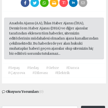
Anadolu Ajansı (AA), İhlas Haber Ajansı (İHA),
Demirören Haber Ajansı (DHA) ve diğer ajanslar
tarafından eklenen tüm haberler, sitemizin
editörlerinin müdahalesi olmadan ajans kanallarından
çekilmektedir. Bu haberlerde yer alan hukuki
muhataplar haberi geçen ajanslar olup sitemizin hiç
bir editörü sorumlu tutulamaz...
#Sepaş
#Sedaş
#Gebze
#Darıca
#Çayırova
#Dilovası
#Elektrik
Okuyucu Yorumları
(0)