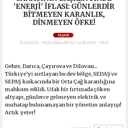
'ENERJİ' İFLASI: GÜNLERDİR
BİTMEYEN KARANLIK,
DİNMEYEN ÖFKE!
YAŞAM
12.01.2026 - 09:26, Güncelleme: 12.01.2026 - 09:55
Gebze, Darıca, Çayırova ve Dilovası...
Türkiye’yi sırtlayan bu dev bölge, SEDAŞ ve
SEPAŞ kıskacında bir Orta Çağ karanlığına
mahkum edildi. Ufak bir fırtınada çöken
altyapı, günlerce gelmeyen elektrik ve
muhatap bulunamayan bir yönetim anlayışı!
Artık yeter!