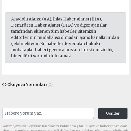
Anadolu Ajansı (AA), İhlas Haber Ajansı (İHA),
Demirören Haber Ajansı (DHA) ve diğer ajanslar
tarafından eklenen tüm haberler, sitemizin
editörlerinin müdahalesi olmadan ajans kanallarından
çekilmektedir. Bu haberlerde yer alan hukuki
muhataplar haberi geçen ajanslar olup sitemizin hiç
bir editörü sorumlu tutulamaz...
Okuyucu Yorumları
(0)
Gönder
Yorum yazarak Topluluk Kuralları’nı kabul etmiş bulunuyor ve habergebze.com
sitesine yaptığınız yorumunuzla ilgili doğrudan veya dolaylı tüm sorumluluğu tek