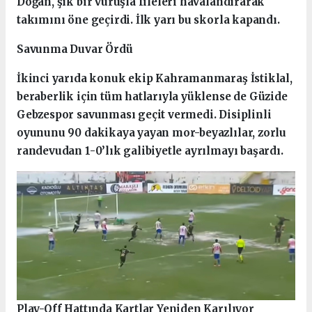
Doğan, şık bir vuruşla fileleri havalandırarak
takımını öne geçirdi. İlk yarı bu skorla kapandı.
Savunma Duvar Ördü
İkinci yarıda konuk ekip Kahramanmaraş İstiklal,
beraberlik için tüm hatlarıyla yüklense de Güzide
Gebzespor savunması geçit vermedi. Disiplinli
oyununu 90 dakikaya yayan mor-beyazlılar, zorlu
randevudan 1-0’lık galibiyetle ayrılmayı başardı.
Play-Off Hattında Kartlar Yeniden Karılıyor