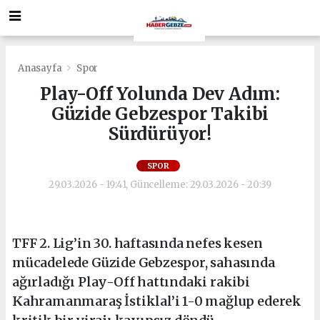
Anasayfa
Spor
Play-Off Yolunda Dev Adım:
Güzide Gebzespor Takibi
Sürdürüyor!
SPOR
29.03.2026 - 19:41, Güncelleme: 29.03.2026 - 20:39
TFF 2. Lig’in 30. haftasında nefes kesen
mücadelede Güzide Gebzespor, sahasında
ağırladığı Play-Off hattındaki rakibi
Kahramanmaraş İstiklal’i 1-0 mağlup ederek