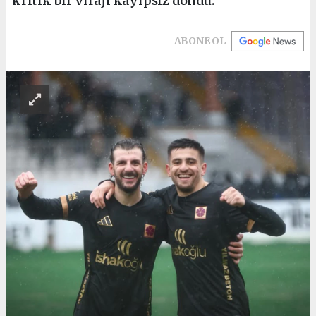
kritik bir virajı kayıpsız döndü.
ABONE OL