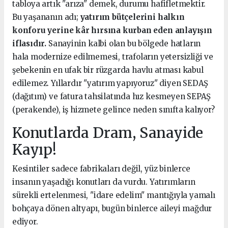
tabloya artık "arıza" demek, durumu hafifletmektir.
Bu yaşananın adı;
yatırım bütçelerini halkın
konforu yerine kâr hırsına kurban eden anlayışın
iflasıdır.
Sanayinin kalbi olan bu bölgede hatların
hala modernize edilmemesi, trafoların yetersizliği ve
şebekenin en ufak bir rüzgarda havlu atması kabul
edilemez. Yıllardır "yatırım yapıyoruz" diyen SEDAŞ
(dağıtım) ve fatura tahsilatında hız kesmeyen SEPAŞ
(perakende), iş hizmete gelince neden sınıfta kalıyor?
Konutlarda Dram, Sanayide
Kayıp!
Kesintiler sadece fabrikaları değil, yüz binlerce
insanın yaşadığı konutları da vurdu. Yatırımların
sürekli ertelenmesi, "idare edelim" mantığıyla yamalı
bohçaya dönen altyapı, bugün binlerce aileyi mağdur
ediyor.