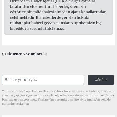
Demirören Haber Ajansı (DHA) ve diğer ajanslar
tarafından eklenen tüm haberler, sitemizin
editörlerinin müdahalesi olmadan ajans kanallarından
çekilmektedir. Bu haberlerde yer alan hukuki
muhataplar haberi geçen ajanslar olup sitemizin hiç
bir editörü sorumlu tutulamaz...
Okuyucu Yorumları
(0)
Gönder
Yorum yazarak Topluluk Kuralları’nı kabul etmiş bulunuyor ve habergebze.com
sitesine yaptığınız yorumunuzla ilgili doğrudan veya dolaylı tüm sorumluluğu tek
başınıza üstleniyorsunuz. Yazılan tüm yorumlardan site yönetimi hiçbir şekilde
sorumlu tutulamaz.