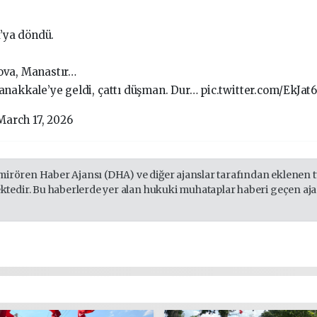
a’ya döndü.
ova, Manastır…
anakkale’ye geldi, çattı düşman. Dur… pic.twitter.com/EkJat
arch 17, 2026
mirören Haber Ajansı (DHA) ve diğer ajanslar tarafından eklenen tü
edir. Bu haberlerde yer alan hukuki muhataplar haberi geçen ajans