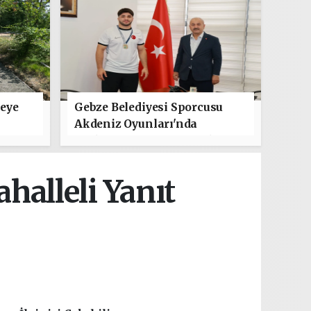
leye
Gebze Belediyesi Sporcusu
Akdeniz Oyunları'nda
Türkiye'yi Temsil Edecek
halleli Yanıt