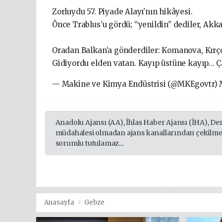
Zorluydu 57. Piyade Alayı’nın hikâyesi.
Önce Trablus’u gördü; “yenildin” dediler, Akk
Oradan Balkan’a gönderdiler: Komanova, Kırç
Gidiyordu elden vatan. Kayıp üstüne kayıp… Ç
— Makine ve Kimya Endüstrisi (@MKEgovtr) M
Anadolu Ajansı (AA), İhlas Haber Ajansı (İHA), De
müdahalesi olmadan ajans kanallarından çekilmekt
sorumlu tutulamaz...
Anasayfa
Gebze