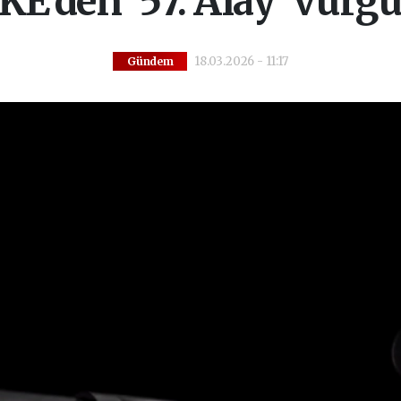
E’den '57. Alay' vurg
18.03.2026 - 11:17
Gündem