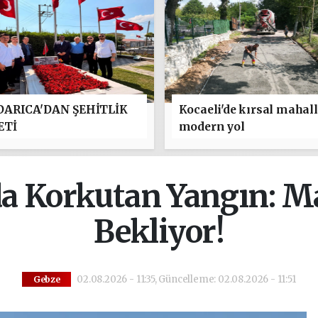
ARICA'DAN ŞEHİTLİK
Kocaeli'de kırsal mahal
ETİ
modern yol
a Korkutan Yangın: Ma
Bekliyor!
02.08.2026 - 11:35, Güncelleme: 02.08.2026 - 11:51
Gebze