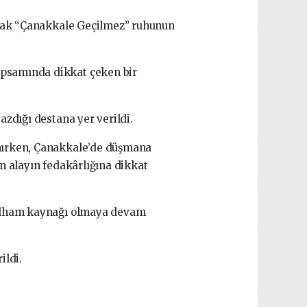
narak “Çanakkale Geçilmez” ruhunun
apsamında dikkat çeken bir
zdığı destana yer verildi.
anırken, Çanakkale’de düşmana
en alayın fedakârlığına dikkat
e ilham kaynağı olmaya devam
ildi.