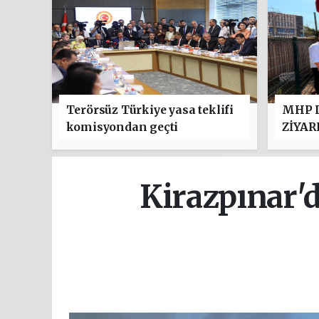
Terörsüz Türkiye yasa teklifi
MHP D
komisyondan geçti
ZİYAR
Kirazpınar'd