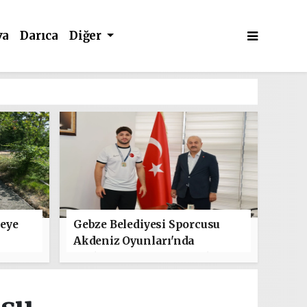
va
Darıca
Diğer
leye
Gebze Belediyesi Sporcusu
Akdeniz Oyunları'nda
Türkiye'yi Temsil Edecek