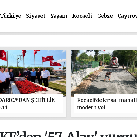
Türkiye
Siyaset
Yaşam
Kocaeli
Gebze
Çayıro
ARICA'DAN ŞEHİTLİK
Kocaeli'de kırsal mahal
ETİ
modern yol