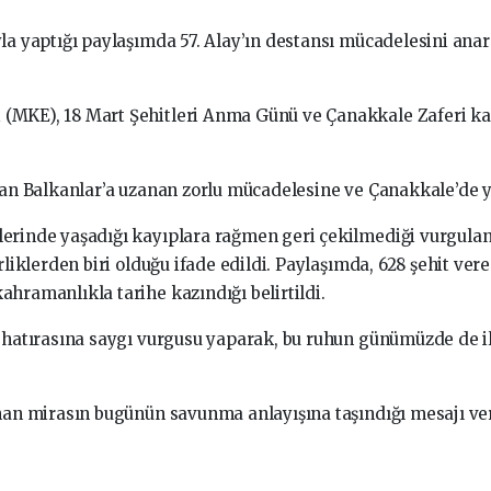
yla yaptığı paylaşımda 57. Alay’ın destansı mücadelesini a
(MKE), 18 Mart Şehitleri Anma Günü ve Çanakkale Zaferi k
tan Balkanlar’a uzanan zorlu mücadelesine ve Çanakkale’de ya
lerinde yaşadığı kayıplara rağmen geri çekilmediği vurgul
liklerden biri olduğu ifade edildi. Paylaşımda, 628 şehit ver
hramanlıkla tarihe kazındığı belirtildi.
iz hatırasına saygı vurgusu yaparak, bu ruhun günümüzde d
nan mirasın bugünün savunma anlayışına taşındığı mesajı ver