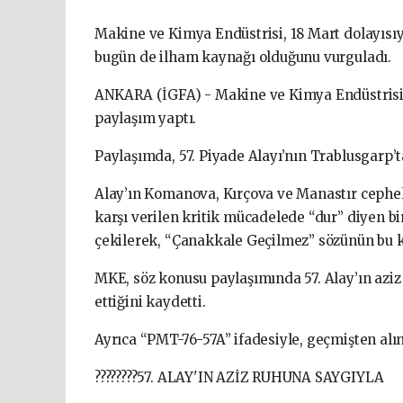
Makine ve Kimya Endüstrisi, 18 Mart dolayısı
bugün de ilham kaynağı olduğunu vurguladı.
ANKARA (İGFA) - Makine ve Kimya Endüstrisi 
paylaşım yaptı.
Paylaşımda, 57. Piyade Alayı’nın Trablusgarp’
Alay’ın Komanova, Kırçova ve Manastır cephe
karşı verilen kritik mücadelede “dur” diyen bir
çekilerek, “Çanakkale Geçilmez” sözünün bu ka
MKE, söz konusu paylaşımında 57. Alay’ın az
ettiğini kaydetti.
Ayrıca “PMT-76-57A” ifadesiyle, geçmişten alı
????????57. ALAY'IN AZİZ RUHUNA SAYGIYLA