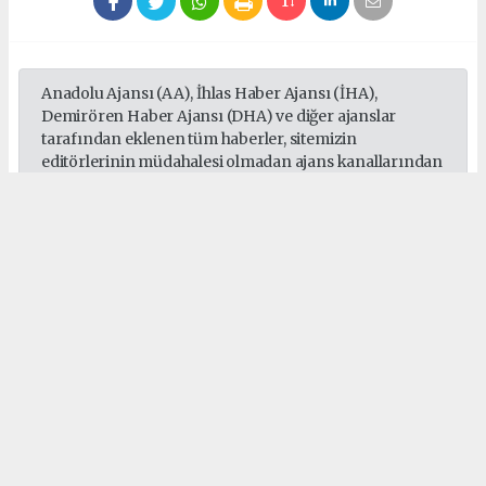
Anadolu Ajansı (AA), İhlas Haber Ajansı (İHA),
Demirören Haber Ajansı (DHA) ve diğer ajanslar
tarafından eklenen tüm haberler, sitemizin
editörlerinin müdahalesi olmadan ajans kanallarından
çekilmektedir. Bu haberlerde yer alan hukuki
muhataplar haberi geçen ajanslar olup sitemizin hiç
bir editörü sorumlu tutulamaz...
#Sepaş
#Sedaş
#Gebze
#Darıca
#Çayırova
#Dilovası
#Elektrik
Okuyucu Yorumları
(0)
Gönder