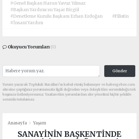
#Genel Başkan Harun Yavuz Yılmaz
#Başkan Yardımcısı Yaşar Birgül
#Denetleme Kurulu Başkanı Erhan Erdoğan
#Filistin
#İnsani Yardım
Okuyucu Yorumları
(0)
Gönder
Yorum yazarak Topluluk Kuralları’nı kabul etmiş bulunuyor ve habergebze.com
sitesine yaptığınız yorumunuzla ilgili doğrudan veya dolaylı tüm sorumluluğu tek
başınıza üstleniyorsunuz. Yazılan tüm yorumlardan site yönetimi hiçbir şekilde
sorumlu tutulamaz.
Anasayfa
Yaşam
SANAYİNİN BAŞKENTİNDE