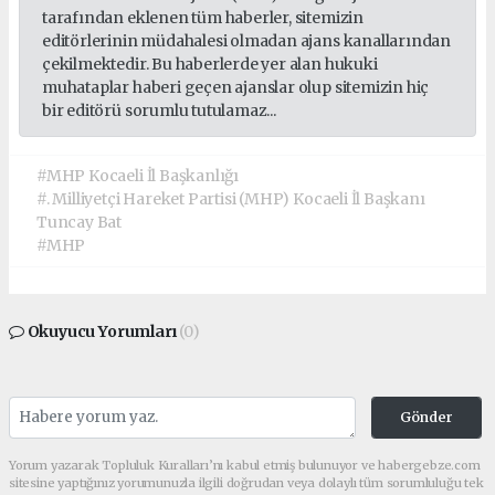
tarafından eklenen tüm haberler, sitemizin
editörlerinin müdahalesi olmadan ajans kanallarından
çekilmektedir. Bu haberlerde yer alan hukuki
muhataplar haberi geçen ajanslar olup sitemizin hiç
bir editörü sorumlu tutulamaz...
#MHP Kocaeli İl Başkanlığı
#. Milliyetçi Hareket Partisi (MHP) Kocaeli İl Başkanı
Tuncay Bat
#MHP
Okuyucu Yorumları
(0)
Gönder
Yorum yazarak Topluluk Kuralları’nı kabul etmiş bulunuyor ve habergebze.com
sitesine yaptığınız yorumunuzla ilgili doğrudan veya dolaylı tüm sorumluluğu tek