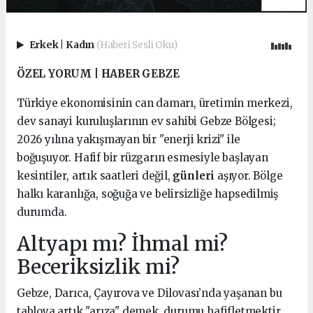
Erkek
|
Kadın
(Haberi Sesli Oku)
ÖZEL YORUM | HABER GEBZE
Türkiye ekonomisinin can damarı, üretimin merkezi,
dev sanayi kuruluşlarının ev sahibi Gebze Bölgesi;
2026 yılına yakışmayan bir "enerji krizi" ile
boğuşuyor. Hafif bir rüzgarın esmesiyle başlayan
kesintiler, artık saatleri değil,
günleri
aşıyor. Bölge
halkı karanlığa, soğuğa ve belirsizliğe hapsedilmiş
durumda.
Altyapı mı? İhmal mi?
Beceriksizlik mi?
Gebze, Darıca, Çayırova ve Dilovası’nda yaşanan bu
tabloya artık "arıza" demek, durumu hafifletmektir.