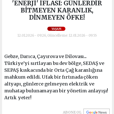
'ENERJİ' İFLASI: GÜNLERDİR
BİTMEYEN KARANLIK,
DİNMEYEN ÖFKE!
YAŞAM
12.01.2026 - 09:26, Güncelleme: 12.01.2026 - 09:55
Gebze, Darıca, Çayırova ve Dilovası...
Türkiye’yi sırtlayan bu dev bölge, SEDAŞ ve
SEPAŞ kıskacında bir Orta Çağ karanlığına
mahkum edildi. Ufak bir fırtınada çöken
altyapı, günlerce gelmeyen elektrik ve
muhatap bulunamayan bir yönetim anlayışı!
Artık yeter!
ABONE OL