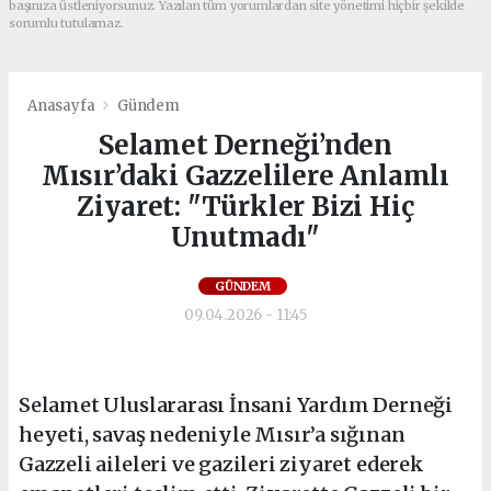
başınıza üstleniyorsunuz. Yazılan tüm yorumlardan site yönetimi hiçbir şekilde
sorumlu tutulamaz.
Anasayfa
Gündem
Selamet Derneği’nden
Mısır’daki Gazzelilere Anlamlı
Ziyaret: "Türkler Bizi Hiç
Unutmadı"
GÜNDEM
09.04.2026 - 11:45
Selamet Uluslararası İnsani Yardım Derneği
heyeti, savaş nedeniyle Mısır’a sığınan
Gazzeli aileleri ve gazileri ziyaret ederek