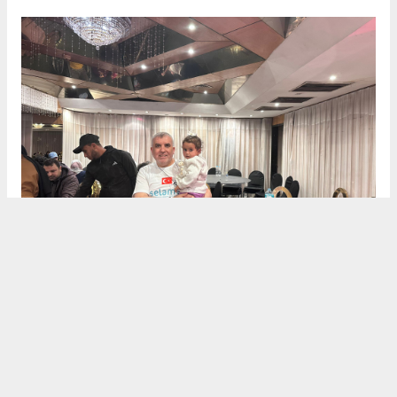
Dualarla Veda
Heyet, Mısır’daki temaslarını "İnşallah özgür
Gazze’de, özgür Mescid-i Aksa’da ve özgür Filistin’de