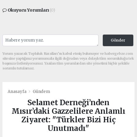
Okuyucu Yorumları
(0)
Gönder
Yorum yazarak Topluluk Kuralları’nı kabul etmiş bulunuyor ve habergebze.com
sitesine yaptığınız yorumunuzla ilgili doğrudan veya dolaylı tüm sorumluluğu tek
başınıza üstleniyorsunuz. Yazılan tüm yorumlardan site yönetimi hiçbir şekilde
sorumlu tutulamaz.
Anasayfa
Gündem
Selamet Derneği’nden
Mısır’daki Gazzelilere Anlamlı
Ziyaret: "Türkler Bizi Hiç
Unutmadı"