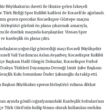
 Büyükakın’ın daveti ile ilimize gelen İskeçeli
e Türk Birliği Spor Kulübü kafilesi de Kocaeli’de ağırlandı.
arını gezen sporcular Kocaelispor-Göztepe maçını
 birleştirici gücünü ön plana çıkarmak amacıyla,
ı ile dostluk maçında karşılaştılar. Vinsan Spor
ve kardeşlik ön plana çıktı.
andaşların yoğun ilgi gösterdiği maçı Kocaeli Büyükşehir
caeli Vali Yardımcısı Aslan Avşarbey, Kocaelispor Kulübü
İlçe Başkanı Halil Güngör Dokuzlar, Kocaelispor Futbol
ı Trakya Türkleri Dayanışma Derneği İzmit Şube Başkanı
 Gençlik Kolu Sorumlusu Önder Şabanoğlu da takip etti.
en Başkan Büyükakın sporun birleştirici ruhuna dikkat
azan ayında gönül coğrafyamızdaki Kardeşlik Sofraları’nın
eçe Türk Gücü’nün kulüp binası olarak kullanılan mekânı