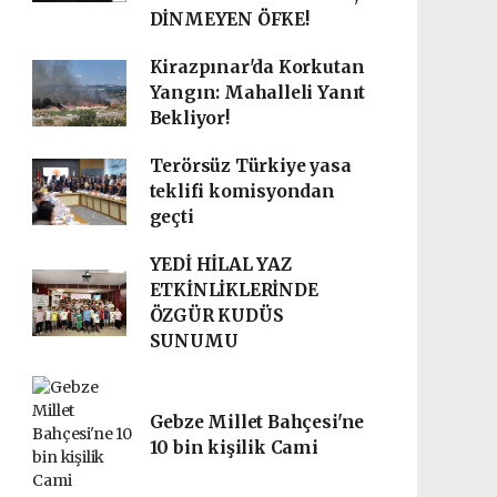
DİNMEYEN ÖFKE!
Kirazpınar'da Korkutan
Yangın: Mahalleli Yanıt
Bekliyor!
Terörsüz Türkiye yasa
teklifi komisyondan
geçti
YEDİ HİLAL YAZ
ETKİNLİKLERİNDE
ÖZGÜR KUDÜS
SUNUMU
Gebze Millet Bahçesi'ne
10 bin kişilik Cami