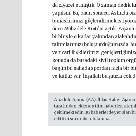
da ziyaret etmiştik. O zaman dedik k
yapılsın. Bu, onun sonucu. Aslında b
temaslarımızı güçlendirmek istiyoruz
önce Mübadele Anıtı’nı açtık. Yaşan
birbiriyle o kadar yakından alakalıdır
takımlarımızı buluşturduğumuzda, bu
ve ticari ilişkilerimizi genişlettiğim
konuda da buradaki sivil toplum örgütl
bugün bu sahada spordan fazla bir birl
ve kültür var. İnşallah bu şuurla çok 
Anadolu Ajansı (AA), İhlas Haber Ajansı
tarafından eklenen tüm haberler, sitem
çekilmektedir. Bu haberlerde yer alan h
editörü sorumlu tutulamaz...