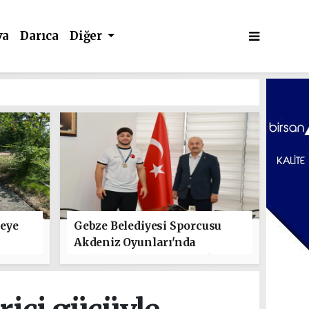
va
Darıca
Diğer
leye
Gebze Belediyesi Sporcusu
Akdeniz Oyunları'nda
Türkiye'yi Temsil Edecek