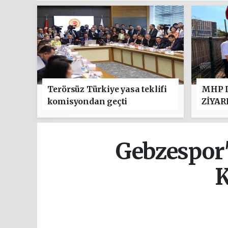
Terörsüz Türkiye yasa teklifi
MHP D
komisyondan geçti
ZİYAR
Gebzespor
K