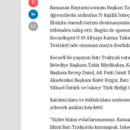
Ramazan Bayramı sonrası Başkan Tahir
öğrencilerin ardından 35 kişilik İskeç
İlimizin önemli turizm destinasyonl
tribünden takip etti. Bugün de sporun
Kocaelispor U-19 Altyapı Karma Takım
Tesisleri’nde oynanan maçta dostluk 
Kocaeli’de yaşayan Batı Trakyalı vat
Belediye Başkanı Tahir Büyükakın, Ko
Başkanı Recep Durul, AK Parti İzmit 
Akademisi Başkanı Rafet Kırgız, Bat
Yüksel Öztürk ve İskeçe Türk Birliği
Katılımcılara ve futbolculara seslen
çekerek şunları kaydetti:
“Sizler bizim evlatlarımızsınız. Ram
ilkini Batı Trakya’da kurmuştuk. İsk