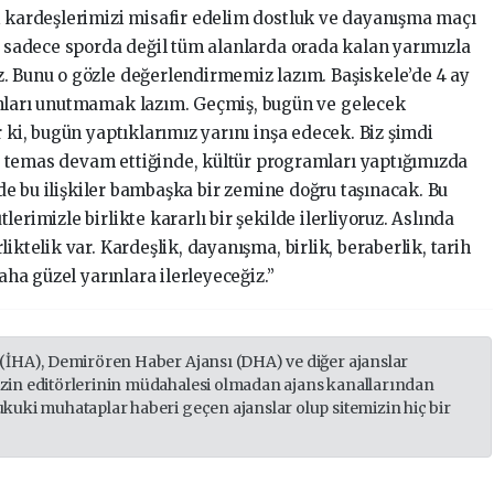
i kardeşlerimizi misafir edelim dostluk ve dayanışma maçı
iz sadece sporda değil tüm alanlarda orada kalan yarımızla
. Bunu o gözle değerlendirmemiz lazım. Başiskele’de 4 ay
anları unutmamak lazım. Geçmiş, bugün ve gelecek
 ki, bugün yaptıklarımız yarını inşa edecek. Biz şimdi
 temas devam ettiğinde, kültür programları yaptığımızda
izde bu ilişkiler bambaşka bir zemine doğru taşınacak. Bu
erimizle birlikte kararlı bir şekilde ilerliyoruz. Aslında
iktelik var. Kardeşlik, dayanışma, birlik, beraberlik, tarih
daha güzel yarınlara ilerleyeceğiz.”
 (İHA), Demirören Haber Ajansı (DHA) ve diğer ajanslar
izin editörlerinin müdahalesi olmadan ajans kanallarından
ukuki muhataplar haberi geçen ajanslar olup sitemizin hiç bir