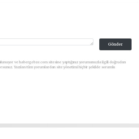
Gönder
ulunuyor ve habergebze.com sitesine yaptığınız yorumunuzla ilgili doğrudan
orsunuz. Yazılan tüm yorumlardan site yönetimi hiçbir şekilde sorumlu