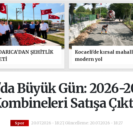
ARICA'DAN ŞEHİTLİK
Kocaeli'de kırsal mahal
ETİ
modern yol
'da Büyük Gün: 2026-2
ombineleri Satışa Çıkt
20.07.2026 - 18:27, Güncelleme: 20.07.2026 - 18:27
Spor