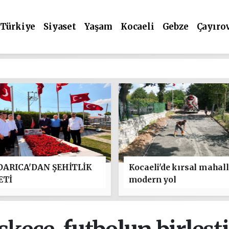
Türkiye
Siyaset
Yaşam
Kocaeli
Gebze
Çayıro
ARICA'DAN ŞEHİTLİK
Kocaeli'de kırsal mahal
ETİ
modern yol