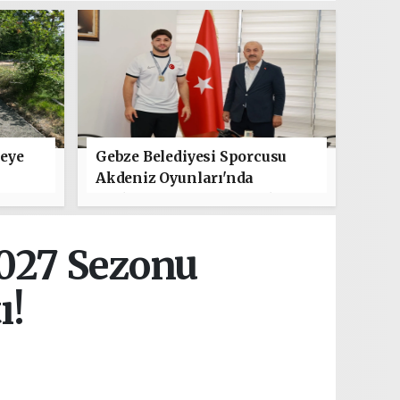
leye
Gebze Belediyesi Sporcusu
Akdeniz Oyunları'nda
Türkiye'yi Temsil Edecek
027 Sezonu
ı!