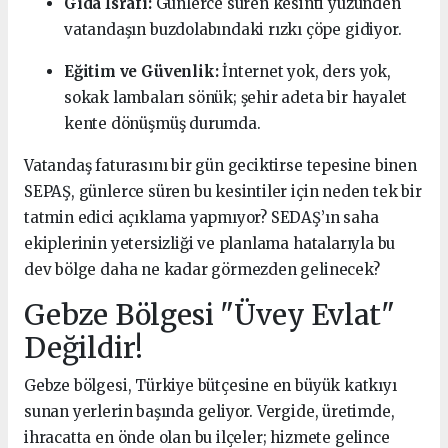
Gıda İsrafı:
Günlerce süren kesinti yüzünden
vatandaşın buzdolabındaki rızkı çöpe gidiyor.
Eğitim ve Güvenlik:
İnternet yok, ders yok,
sokak lambaları sönük; şehir adeta bir hayalet
kente dönüşmüş durumda.
Vatandaş faturasını bir gün geciktirse tepesine binen
SEPAŞ, günlerce süren bu kesintiler için neden tek bir
tatmin edici açıklama yapmıyor? SEDAŞ’ın saha
ekiplerinin yetersizliği ve planlama hatalarıyla bu
dev bölge daha ne kadar görmezden gelinecek?
Gebze Bölgesi "Üvey Evlat"
Değildir!
Gebze bölgesi, Türkiye bütçesine en büyük katkıyı
sunan yerlerin başında geliyor. Vergide, üretimde,
ihracatta en önde olan bu ilçeler; hizmete gelince