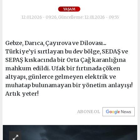
YAŞAM
12.01.2026 - 09:26, Güncelleme: 12.01.2026 - 09:55
Gebze, Darıca, Çayırova ve Dilovası...
Türkiye’yi sırtlayan bu dev bölge, SEDAŞ ve
SEPAŞ kıskacında bir Orta Çağ karanlığına
mahkum edildi. Ufak bir fırtınada çöken
altyapı, günlerce gelmeyen elektrik ve
muhatap bulunamayan bir yönetim anlayışı!
Artık yeter!
ABONE OL