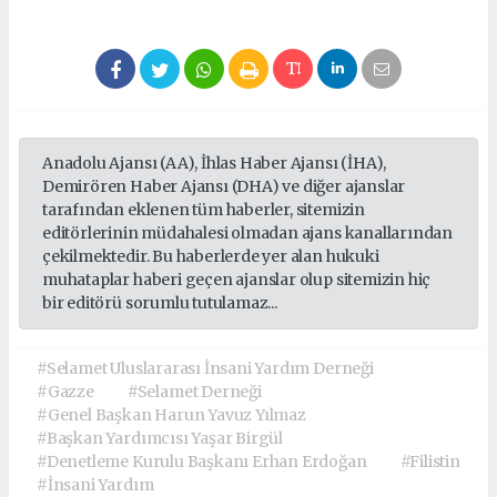
Anadolu Ajansı (AA), İhlas Haber Ajansı (İHA),
Demirören Haber Ajansı (DHA) ve diğer ajanslar
tarafından eklenen tüm haberler, sitemizin
editörlerinin müdahalesi olmadan ajans kanallarından
çekilmektedir. Bu haberlerde yer alan hukuki
muhataplar haberi geçen ajanslar olup sitemizin hiç
bir editörü sorumlu tutulamaz...
#Selamet Uluslararası İnsani Yardım Derneği
#Gazze
#Selamet Derneği
#Genel Başkan Harun Yavuz Yılmaz
#Başkan Yardımcısı Yaşar Birgül
#Denetleme Kurulu Başkanı Erhan Erdoğan
#Filistin
#İnsani Yardım