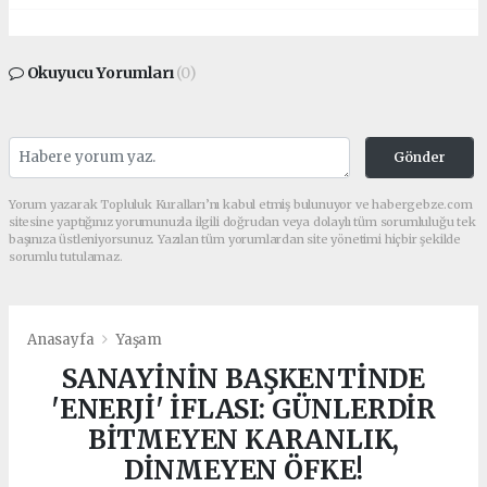
Okuyucu Yorumları
(0)
Gönder
Yorum yazarak Topluluk Kuralları’nı kabul etmiş bulunuyor ve habergebze.com
sitesine yaptığınız yorumunuzla ilgili doğrudan veya dolaylı tüm sorumluluğu tek
başınıza üstleniyorsunuz. Yazılan tüm yorumlardan site yönetimi hiçbir şekilde
sorumlu tutulamaz.
Anasayfa
Yaşam
SANAYİNİN BAŞKENTİNDE
'ENERJİ' İFLASI: GÜNLERDİR
BİTMEYEN KARANLIK,
DİNMEYEN ÖFKE!