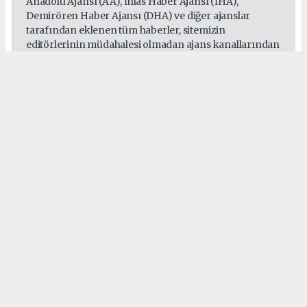
Anadolu Ajansı (AA), İhlas Haber Ajansı (İHA),
Demirören Haber Ajansı (DHA) ve diğer ajanslar
tarafından eklenen tüm haberler, sitemizin
editörlerinin müdahalesi olmadan ajans kanallarından
çekilmektedir. Bu haberlerde yer alan hukuki
muhataplar haberi geçen ajanslar olup sitemizin hiç
bir editörü sorumlu tutulamaz...
#Sepaş
#Sedaş
#Gebze
#Darıca
#Çayırova
#Dilovası
#Elektrik
Okuyucu Yorumları
(0)
Gönder
Yorum yazarak Topluluk Kuralları’nı kabul etmiş bulunuyor ve habergebze.com
sitesine yaptığınız yorumunuzla ilgili doğrudan veya dolaylı tüm sorumluluğu tek
başınıza üstleniyorsunuz. Yazılan tüm yorumlardan site yönetimi hiçbir şekilde