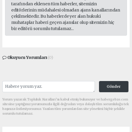
tarafından eklenen tüm haberler, sitemizin
editörlerinin müdahalesi olmadan ajans kanallarından
çekilmektedir. Bu haberlerde yer alan hukuki
muhataplar haberi geçen ajanslar olup sitemizin hiç
bir editörü sorumlu tutulamaz...
Okuyucu Yorumları
(0)
Gönder
Yorum yazarak Topluluk Kuralları’nı kabul etmiş bulunuyor ve habergebze.com
sitesine yaptığınız yorumunuzla ilgili doğrudan veya dolaylı tüm sorumluluğu tek
başınıza üstleniyorsunuz. Yazılan tüm yorumlardan site yönetimi hiçbir şekilde
sorumlu tutulamaz.