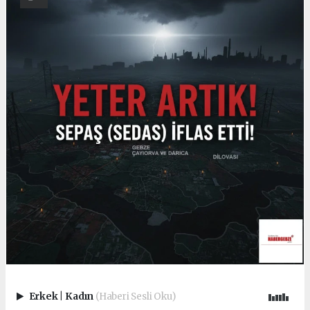
Erkek
|
Kadın
(Haberi Sesli Oku)