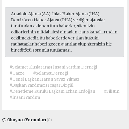
Anadolu Ajansı (AA), İhlas Haber Ajansı (İHA),
Demirören Haber Ajansı (DHA) ve diğer ajanslar
tarafından eklenen tüm haberler, sitemizin
editörlerinin müdahalesi olmadan ajans kanallarından
çekilmektedir. Bu haberlerde yer alan hukuki
muhataplar haberi geçen ajanslar olup sitemizin hiç
bir editörü sorumlu tutulamaz...
#Selamet Uluslararası İnsani Yardım Derneği
#Gazze
#Selamet Derneği
#Genel Başkan Harun Yavuz Yılmaz
#Başkan Yardımcısı Yaşar Birgül
#Denetleme Kurulu Başkanı Erhan Erdoğan
#Filistin
#İnsani Yardım
Okuyucu Yorumları
(0)