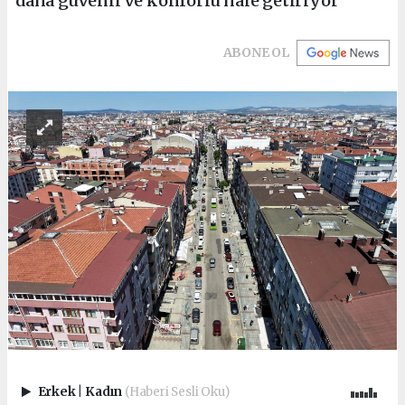
daha güvenli ve konforlu hale getiriyor
ABONE OL
Erkek
|
Kadın
(Haberi Sesli Oku)