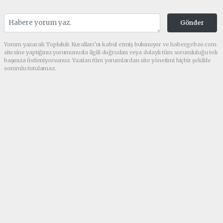
Gönder
Yorum yazarak Topluluk Kuralları’nı kabul etmiş bulunuyor ve habergebze.com
sitesine yaptığınız yorumunuzla ilgili doğrudan veya dolaylı tüm sorumluluğu tek
başınıza üstleniyorsunuz. Yazılan tüm yorumlardan site yönetimi hiçbir şekilde
sorumlu tutulamaz.
Anasayfa
Yaşam
SANAYİNİN BAŞKENTİNDE
'ENERJİ' İFLASI: GÜNLERDİR
BİTMEYEN KARANLIK,
DİNMEYEN ÖFKE!
YAŞAM
12.01.2026 - 09:26, Güncelleme: 12.01.2026 - 09:55