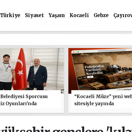
Türkiye
Siyaset
Yaşam
Kocaeli
Gebze
Çayıro
Belediyesi Sporcusu
“Kocaeli Müze” yeni we
iz Oyunları'nda
sitesiyle yayında
e'yi Temsil Edecek