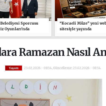
Belediyesi Sporcusu
“Kocaeli Müze” yeni we
iz Oyunları'nda
sitesiyle yayında
e'yi Temsil Edecek
ara Ramazan Nasıl Anl
23.02.2026 - 08:34, Güncelleme: 23.02.2026 - 08:34
Yaşam