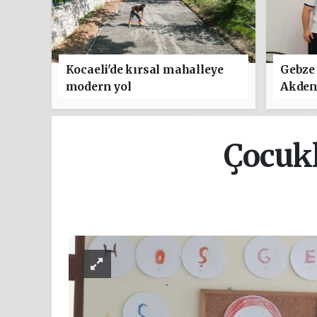
Kocaeli'de kırsal mahalleye
Gebze 
modern yol
Akden
Türkiy
Çocukl