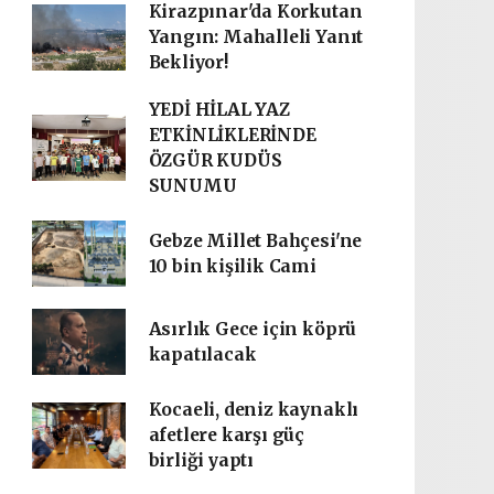
Kirazpınar'da Korkutan
Yangın: Mahalleli Yanıt
Bekliyor!
YEDİ HİLAL YAZ
ETKİNLİKLERİNDE
ÖZGÜR KUDÜS
SUNUMU
Gebze Millet Bahçesi'ne
10 bin kişilik Cami
Asırlık Gece için köprü
kapatılacak
Kocaeli, deniz kaynaklı
afetlere karşı güç
birliği yaptı