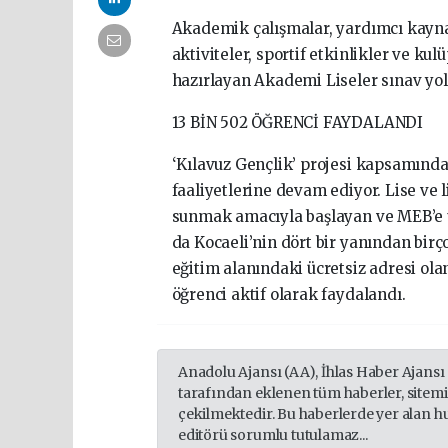
Akademik çalışmalar, yardımcı kayna
aktiviteler, sportif etkinlikler ve kul
hazırlayan Akademi Liseler sınav yol
13 BİN 502 ÖĞRENCİ FAYDALANDI
‘Kılavuz Gençlik’ projesi kapsamınd
faaliyetlerine devam ediyor. Lise ve 
sunmak amacıyla başlayan ve MEB’e u
da Kocaeli’nin dört bir yanından bir
eğitim alanındaki ücretsiz adresi ol
öğrenci aktif olarak faydalandı.
Anadolu Ajansı (AA), İhlas Haber Ajansı
tarafından eklenen tüm haberler, sitem
çekilmektedir. Bu haberlerde yer alan h
editörü sorumlu tutulamaz...