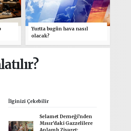
b
Yurtta bugün hava nasıl
olacak?
atılır?
İlginizi Çekebilir
Selamet Derneği’nden
Mısır’daki Gazzelilere
Anlamlı Ziyaret: