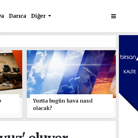
va
Darıca
Diğer
b
Yurtta bugün hava nasıl
olacak?