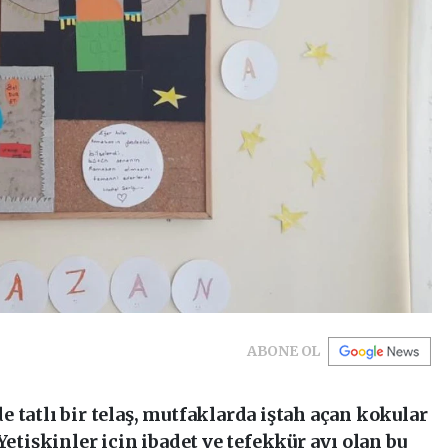
ABONE OL
 tatlı bir telaş, mutfaklarda iştah açan kokular
Yetişkinler için ibadet ve tefekkür ayı olan bu