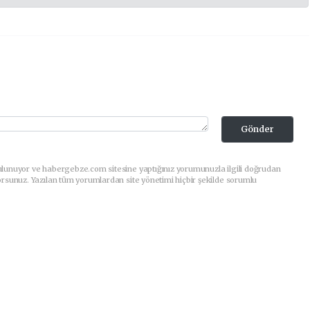
Gönder
ulunuyor ve habergebze.com sitesine yaptığınız yorumunuzla ilgili doğrudan
orsunuz. Yazılan tüm yorumlardan site yönetimi hiçbir şekilde sorumlu