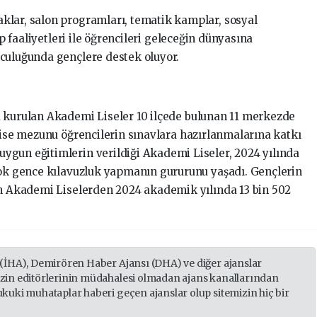
klar, salon programları, tematik kamplar, sosyal
üp faaliyetleri ile öğrencileri geleceğin dünyasına
culuğunda gençlere destek oluyor.
a kurulan Akademi Liseler 10 ilçede bulunan 11 merkezde
lise mezunu öğrencilerin sınavlara hazırlanmalarına katkı
ygun eğitimlerin verildiği Akademi Liseler, 2024 yılında
çok gence kılavuzluk yapmanın gururunu yaşadı. Gençlerin
an Akademi Liselerden 2024 akademik yılında 13 bin 502
 (İHA), Demirören Haber Ajansı (DHA) ve diğer ajanslar
izin editörlerinin müdahalesi olmadan ajans kanallarından
ukuki muhataplar haberi geçen ajanslar olup sitemizin hiç bir