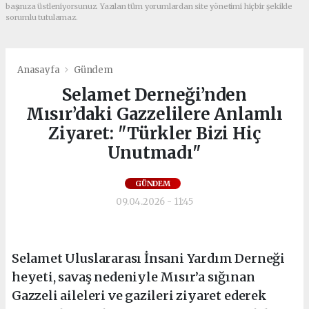
başınıza üstleniyorsunuz. Yazılan tüm yorumlardan site yönetimi hiçbir şekilde
sorumlu tutulamaz.
Anasayfa
Gündem
Selamet Derneği’nden
Mısır’daki Gazzelilere Anlamlı
Ziyaret: "Türkler Bizi Hiç
Unutmadı"
GÜNDEM
09.04.2026 - 11:45
Selamet Uluslararası İnsani Yardım Derneği
heyeti, savaş nedeniyle Mısır’a sığınan
Gazzeli aileleri ve gazileri ziyaret ederek