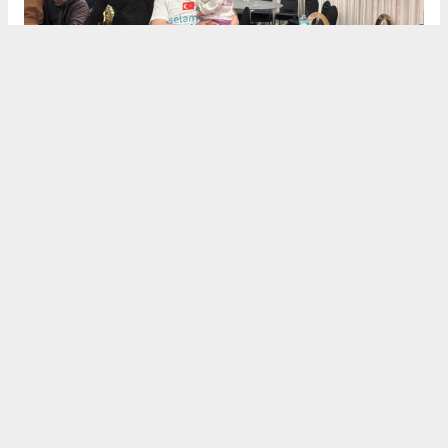
Dualarla Veda
Heyet, Mısır’daki temaslarını "İnşallah özgür
Gazze’de, özgür Mescid-i Aksa’da ve özgür Filistin’de
buluşmak ümidiyle" dualarıyla noktaladı. Selamet
Derneği, hem nakdi yardımların hem de protez
merkezi gibi kalıcı projelerin takipçisi olacağını
belirterek tüm hayırseverlere teşekkürlerini iletti.