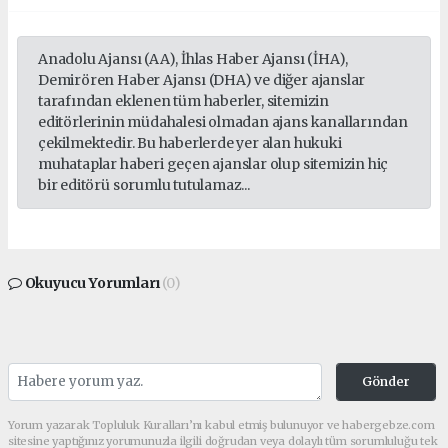
Anadolu Ajansı (AA), İhlas Haber Ajansı (İHA),
Demirören Haber Ajansı (DHA) ve diğer ajanslar
tarafından eklenen tüm haberler, sitemizin
editörlerinin müdahalesi olmadan ajans kanallarından
çekilmektedir. Bu haberlerde yer alan hukuki
muhataplar haberi geçen ajanslar olup sitemizin hiç
bir editörü sorumlu tutulamaz...
Okuyucu Yorumları
(0)
Gönder
Yorum yazarak Topluluk Kuralları’nı kabul etmiş bulunuyor ve habergebze.com
sitesine yaptığınız yorumunuzla ilgili doğrudan veya dolaylı tüm sorumluluğu tek