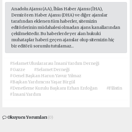
Anadolu Ajansı (AA), İhlas Haber Ajansı (İHA),
Demirören Haber Ajansı (DHA) ve diğer ajanslar
tarafından eklenen tüm haberler, sitemizin
editörlerinin müdahalesi olmadan ajans kanallarından
çekilmektedir. Bu haberlerde yer alan hukuki
muhataplar haberi geçen ajanslar olup sitemizin hiç
bir editörü sorumlu tutulamaz...
#Selamet Uluslararası İnsani Yardım Derneği
#Gazze
#Selamet Derneği
#Genel Başkan Harun Yavuz Yılmaz
#Başkan Yardımcısı Yaşar Birgül
#Denetleme Kurulu Başkanı Erhan Erdoğan
#Filistin
#İnsani Yardım
Okuyucu Yorumları
(0)