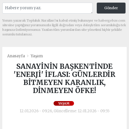
Gönder
Yorum yazarak Topluluk Kuralları’nı kabul etmiş bulunuyor ve habergebze.com
sitesine yaptığınız yorumunuzla ilgili doğrudan veya dolaylı tüm sorumluluğu tek
başınıza üstleniyorsunuz. Yazılan tüm yorumlardan site yönetimi hiçbir şekilde
sorumlu tutulamaz.
Anasayfa
Yaşam
SANAYİNİN BAŞKENTİNDE
'ENERJİ' İFLASI: GÜNLERDİR
BİTMEYEN KARANLIK,
DİNMEYEN ÖFKE!
YAŞAM
12.01.2026 - 09:26, Güncelleme: 12.01.2026 - 09:55