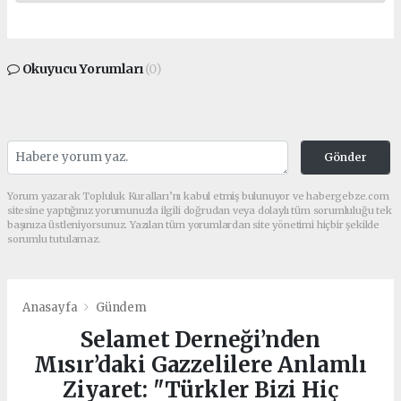
Okuyucu Yorumları
(0)
Gönder
Yorum yazarak Topluluk Kuralları’nı kabul etmiş bulunuyor ve habergebze.com
sitesine yaptığınız yorumunuzla ilgili doğrudan veya dolaylı tüm sorumluluğu tek
başınıza üstleniyorsunuz. Yazılan tüm yorumlardan site yönetimi hiçbir şekilde
sorumlu tutulamaz.
Anasayfa
Gündem
Selamet Derneği’nden
Mısır’daki Gazzelilere Anlamlı
Ziyaret: "Türkler Bizi Hiç