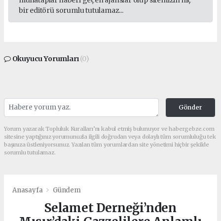
muhataplar haberi geçen ajanslar olup sitemizin hiç
bir editörü sorumlu tutulamaz...
Okuyucu Yorumları
(0)
Gönder
Yorum yazarak Topluluk Kuralları’nı kabul etmiş bulunuyor ve habergebze.com
sitesine yaptığınız yorumunuzla ilgili doğrudan veya dolaylı tüm sorumluluğu tek
başınıza üstleniyorsunuz. Yazılan tüm yorumlardan site yönetimi hiçbir şekilde
sorumlu tutulamaz.
Anasayfa
Gündem
Selamet Derneği’nden