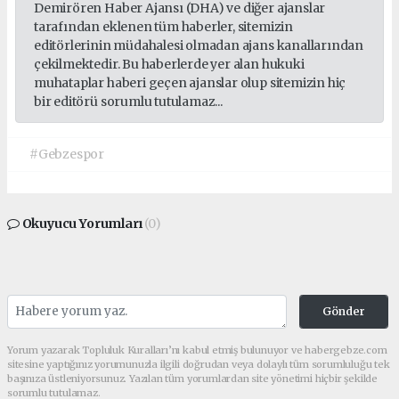
Demirören Haber Ajansı (DHA) ve diğer ajanslar
tarafından eklenen tüm haberler, sitemizin
editörlerinin müdahalesi olmadan ajans kanallarından
çekilmektedir. Bu haberlerde yer alan hukuki
muhataplar haberi geçen ajanslar olup sitemizin hiç
bir editörü sorumlu tutulamaz...
#Gebzespor
Okuyucu Yorumları
(0)
Gönder
Yorum yazarak Topluluk Kuralları’nı kabul etmiş bulunuyor ve habergebze.com
sitesine yaptığınız yorumunuzla ilgili doğrudan veya dolaylı tüm sorumluluğu tek
başınıza üstleniyorsunuz. Yazılan tüm yorumlardan site yönetimi hiçbir şekilde
sorumlu tutulamaz.