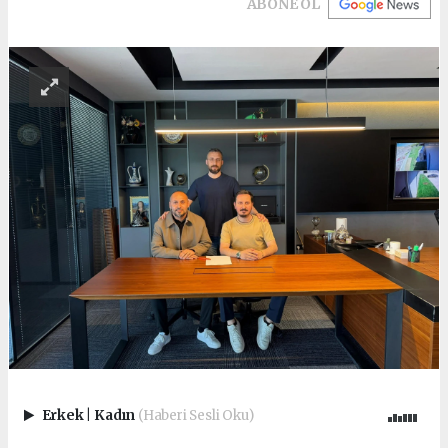
ABONE OL
Erkek
|
Kadın
(Haberi Sesli Oku)