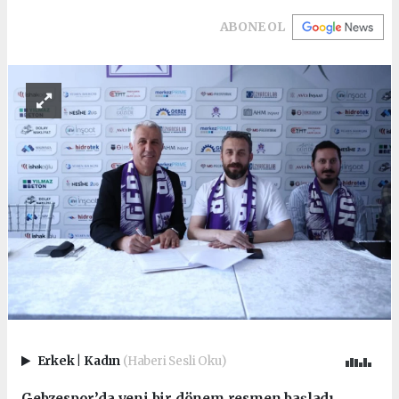
ABONE OL
Erkek
|
Kadın
(Haberi Sesli Oku)
Gebzespor’da yeni bir dönem resmen başladı.