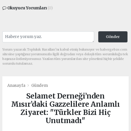
Okuyucu Yorumları
(0)
Gönder
Yorum yazarak Topluluk Kuralları’nı kabul etmiş bulunuyor ve habergebze.com
sitesine yaptığınız yorumunuzla ilgili doğrudan veya dolaylı tüm sorumluluğu tek
başınıza üstleniyorsunuz. Yazılan tüm yorumlardan site yönetimi hiçbir şekilde
sorumlu tutulamaz.
Anasayfa
Gündem
Selamet Derneği’nden
Mısır’daki Gazzelilere Anlamlı
Ziyaret: "Türkler Bizi Hiç
Unutmadı"