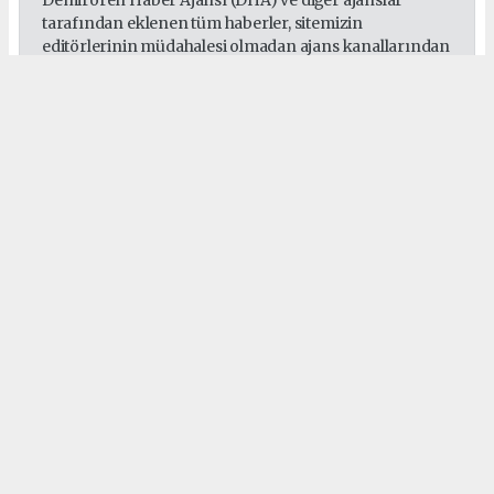
Demirören Haber Ajansı (DHA) ve diğer ajanslar
tarafından eklenen tüm haberler, sitemizin
editörlerinin müdahalesi olmadan ajans kanallarından
çekilmektedir. Bu haberlerde yer alan hukuki
muhataplar haberi geçen ajanslar olup sitemizin hiç
bir editörü sorumlu tutulamaz...
#Selamet Uluslararası İnsani Yardım Derneği
#Gazze
#Selamet Derneği
#Genel Başkan Harun Yavuz Yılmaz
#Başkan Yardımcısı Yaşar Birgül
#Denetleme Kurulu Başkanı Erhan Erdoğan
#Filistin
#İnsani Yardım
Okuyucu Yorumları
(0)
Gönder