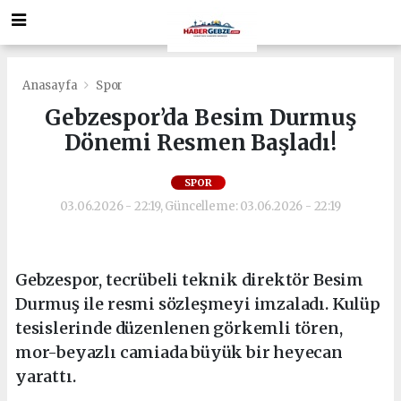
Anasayfa
Spor
Gebzespor’da Besim Durmuş
Dönemi Resmen Başladı!
SPOR
03.06.2026 - 22:19, Güncelleme: 03.06.2026 - 22:19
Gebzespor, tecrübeli teknik direktör Besim
Durmuş ile resmi sözleşmeyi imzaladı. Kulüp
tesislerinde düzenlenen görkemli tören,
mor-beyazlı camiada büyük bir heyecan
yarattı.