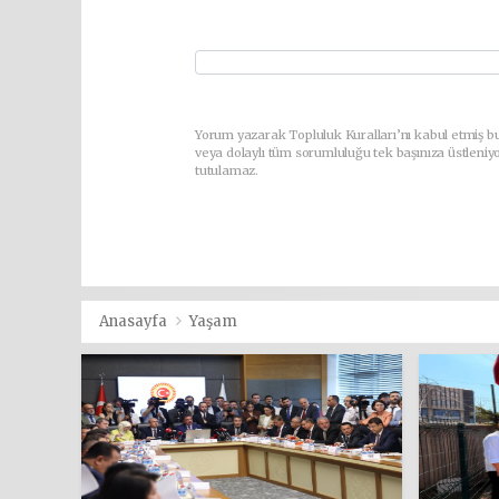
Yorum yazarak Topluluk Kuralları’nı kabul etmiş b
veya dolaylı tüm sorumluluğu tek başınıza üstleniy
tutulamaz.
Anasayfa
Yaşam