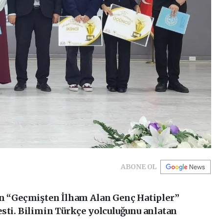
ABONE OL
en “Geçmişten İlham Alan Genç Hatipler”
esti. Bilimin Türkçe yolculuğunu anlatan