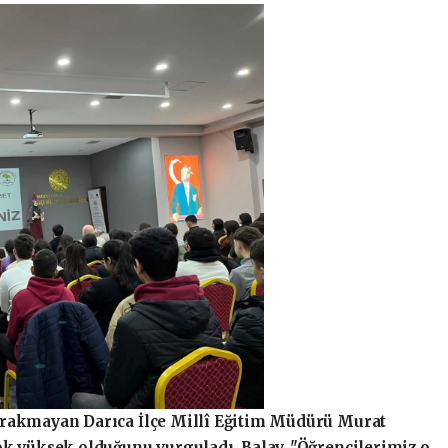
ırakmayan Darıca İlçe Millî Eğitim Müdürü Murat
ok yüksek olduğunu vurguladı. Balay, "Öğrencilerimiz o