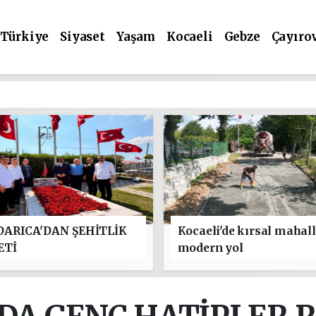
Türkiye
Siyaset
Yaşam
Kocaeli
Gebze
Çayıro
ARICA'DAN ŞEHİTLİK
Kocaeli'de kırsal mahal
ETİ
modern yol