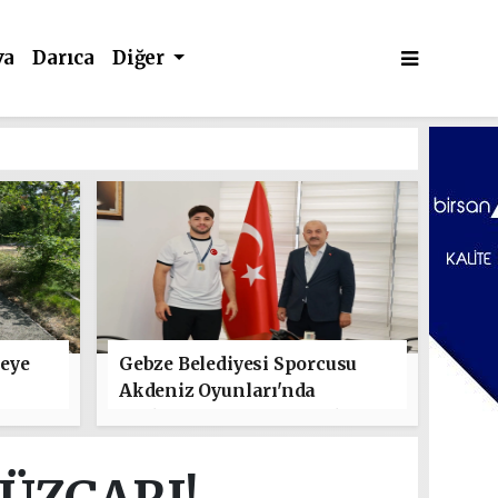
va
Darıca
Diğer
leye
Gebze Belediyesi Sporcusu
Akdeniz Oyunları'nda
Türkiye'yi Temsil Edecek