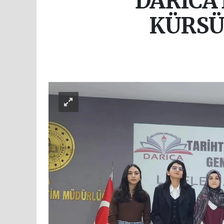
DARICA’
KÜRSÜ