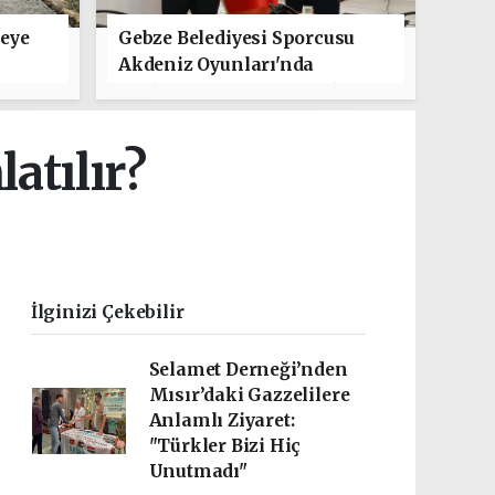
leye
Gebze Belediyesi Sporcusu
Akdeniz Oyunları'nda
Türkiye'yi Temsil Edecek
atılır?
İlginizi Çekebilir
Selamet Derneği’nden
Mısır’daki Gazzelilere
Anlamlı Ziyaret:
"Türkler Bizi Hiç
Unutmadı"