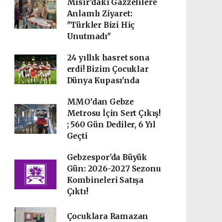
Mısır’daki Gazzelilere
Anlamlı Ziyaret:
"Türkler Bizi Hiç
Unutmadı"
24 yıllık hasret sona
erdi! Bizim Çocuklar
Dünya Kupası'nda
MMO’dan Gebze
Metrosu İçin Sert Çıkış!
; 560 Gün Dediler, 6 Yıl
Geçti
Gebzespor'da Büyük
Gün: 2026-2027 Sezonu
Kombineleri Satışa
Çıktı!
Çocuklara Ramazan