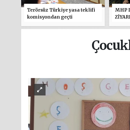
Terörsüz Türkiye yasa teklifi
MHP D
komisyondan geçti
ZİYAR
Çocukl