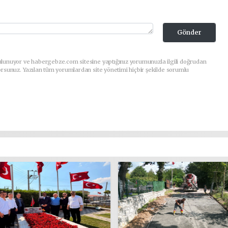
Gönder
ulunuyor ve habergebze.com sitesine yaptığınız yorumunuzla ilgili doğrudan
orsunuz. Yazılan tüm yorumlardan site yönetimi hiçbir şekilde sorumlu