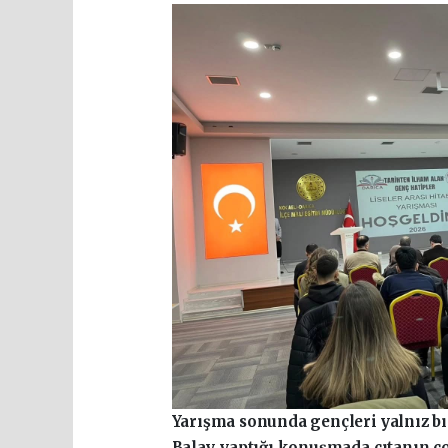
Yarışma sonunda gençleri yalnız b
Balay, yaptığı konuşmada çıtanın ç