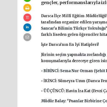
gençler, performanslarıyla izl
Darıca İlçe Millî Eğitim Müdürlüğü
tarafından organize edilen yarışma 
Sancar’a Bilimin Türkçe Yolculuğu
farklı liseden gelen öğrenciler hit
İşte Darıca’nın En İyi Hatipleri!
Jürinin seçim yapmakta zorlandığı 
konuşmalarıyla dereceye giren isim
• BİRİNCİ: Sema Nur Orman (Şehit 
• İKİNCİ: Sümeyra Uzun (Darıca Fen
• ÜÜÇÜNCÜ: Havin İra Kat (Fevzi Ç
Müdür Balay: "Puanlar Birbirine Ç