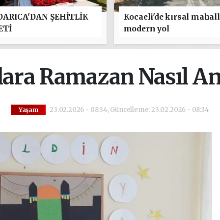
ARICA'DAN ŞEHİTLİK
Kocaeli'de kırsal mahal
ETİ
modern yol
ara Ramazan Nasıl Anl
23.02.2026 - 08:34, Güncelleme: 23.02.2026 - 08:34
Yaşam