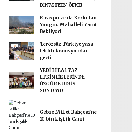
DİNMEYEN ÖFKE!
Kirazpınar'da Korkutan
Yangın: Mahalleli Yanıt
Bekliyor!
Terörsüz Türkiye yasa
teklifi komisyondan
geçti
YEDİ HİLAL YAZ
ETKİNLİKLERİNDE
ÖZGÜR KUDÜS
SUNUMU
Gebze Millet Bahçesi'ne
10 bin kişilik Cami