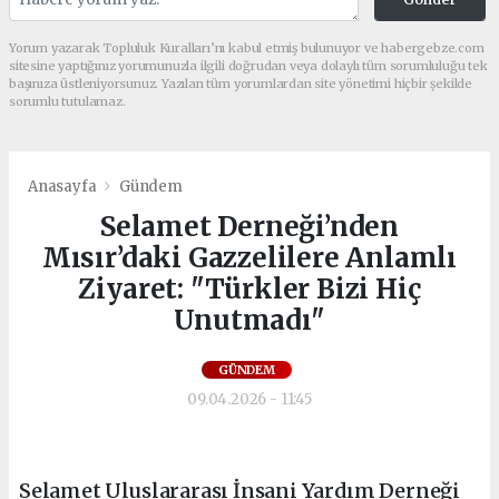
Yorum yazarak Topluluk Kuralları’nı kabul etmiş bulunuyor ve habergebze.com
sitesine yaptığınız yorumunuzla ilgili doğrudan veya dolaylı tüm sorumluluğu tek
başınıza üstleniyorsunuz. Yazılan tüm yorumlardan site yönetimi hiçbir şekilde
sorumlu tutulamaz.
Anasayfa
Gündem
Selamet Derneği’nden
Mısır’daki Gazzelilere Anlamlı
Ziyaret: "Türkler Bizi Hiç
Unutmadı"
GÜNDEM
09.04.2026 - 11:45
Selamet Uluslararası İnsani Yardım Derneği