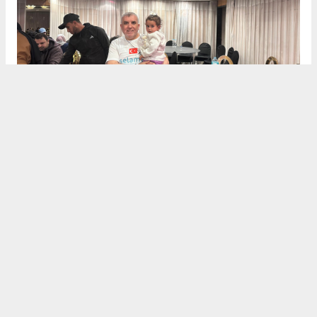
Dualarla Veda
Heyet, Mısır’daki temaslarını "İnşallah özgür
Gazze’de, özgür Mescid-i Aksa’da ve özgür Filistin’de
buluşmak ümidiyle" dualarıyla noktaladı. Selamet
Derneği, hem nakdi yardımların hem de protez
merkezi gibi kalıcı projelerin takipçisi olacağını
belirterek tüm hayırseverlere teşekkürlerini iletti.