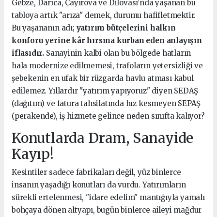
Gebze, Darıca, Çayırova ve Dilovası’nda yaşanan bu
tabloya artık "arıza" demek, durumu hafifletmektir.
Bu yaşananın adı;
yatırım bütçelerini halkın
konforu yerine kâr hırsına kurban eden anlayışın
iflasıdır.
Sanayinin kalbi olan bu bölgede hatların
hala modernize edilmemesi, trafoların yetersizliği ve
şebekenin en ufak bir rüzgarda havlu atması kabul
edilemez. Yıllardır "yatırım yapıyoruz" diyen SEDAŞ
(dağıtım) ve fatura tahsilatında hız kesmeyen SEPAŞ
(perakende), iş hizmete gelince neden sınıfta kalıyor?
Konutlarda Dram, Sanayide
Kayıp!
Kesintiler sadece fabrikaları değil, yüz binlerce
insanın yaşadığı konutları da vurdu. Yatırımların
sürekli ertelenmesi, "idare edelim" mantığıyla yamalı
bohçaya dönen altyapı, bugün binlerce aileyi mağdur