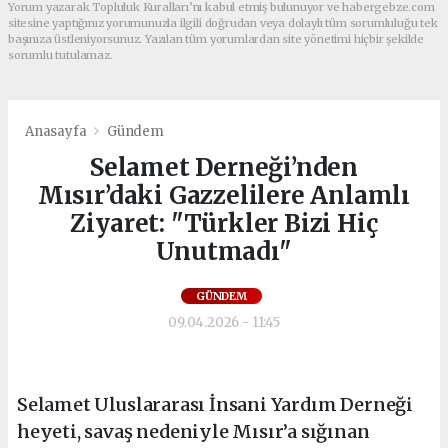
Yorum yazarak Topluluk Kuralları’nı kabul etmiş bulunuyor ve habergebze.com
sitesine yaptığınız yorumunuzla ilgili doğrudan veya dolaylı tüm sorumluluğu tek
başınıza üstleniyorsunuz. Yazılan tüm yorumlardan site yönetimi hiçbir şekilde
sorumlu tutulamaz.
Anasayfa
Gündem
Selamet Derneği’nden
Mısır’daki Gazzelilere Anlamlı
Ziyaret: "Türkler Bizi Hiç
Unutmadı"
GÜNDEM
09.04.2026 - 11:45
Selamet Uluslararası İnsani Yardım Derneği
heyeti, savaş nedeniyle Mısır’a sığınan