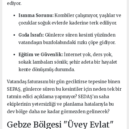
ediyor.
Isınma Sorunu:
Kombiler çalışmıyor, yaşlılar ve
çocuklar soğuk evlerde kaderine terk ediliyor.
Gıda İsrafı:
Günlerce süren kesinti yüzünden
vatandaşın buzdolabındaki rızkı çöpe gidiyor.
Eğitim ve Güvenlik:
İnternet yok, ders yok,
sokak lambaları sönük; şehir adeta bir hayalet
kente dönüşmüş durumda.
Vatandaş faturasını bir gün geciktirse tepesine binen
SEPAŞ, günlerce süren bu kesintiler için neden tek bir
tatmin edici açıklama yapmıyor? SEDAŞ’ın saha
ekiplerinin yetersizliği ve planlama hatalarıyla bu
dev bölge daha ne kadar görmezden gelinecek?
Gebze Bölgesi "Üvey Evlat"