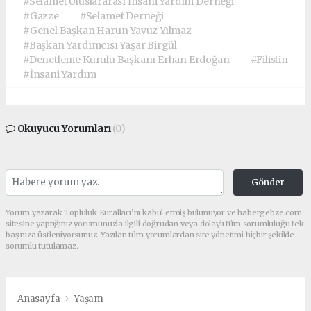
#Selamet Uluslararası İnsani Yardım Derneği
#Gazze
#Selamet Derneği
#Genel Başkan Harun Yavuz Yılmaz
#Başkan Yardımcısı Yaşar Birgül
#Denetleme Kurulu Başkanı Erhan Erdoğan
#Filistin
#İnsani Yardım
Okuyucu Yorumları
(0)
Gönder
Yorum yazarak Topluluk Kuralları’nı kabul etmiş bulunuyor ve habergebze.com
sitesine yaptığınız yorumunuzla ilgili doğrudan veya dolaylı tüm sorumluluğu tek
başınıza üstleniyorsunuz. Yazılan tüm yorumlardan site yönetimi hiçbir şekilde
sorumlu tutulamaz.
Anasayfa
Yaşam