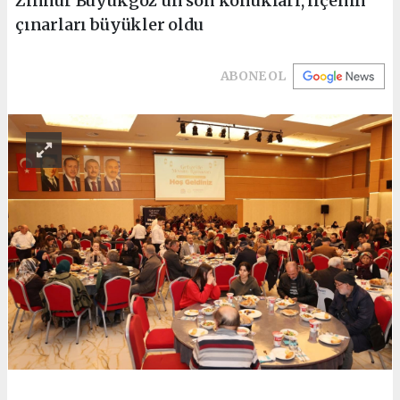
Zinnur Büyükgöz’ün son konukları, ilçenin
çınarları büyükler oldu
ABONE OL