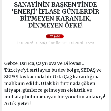
SANAYİNİN BAŞKENTİNDE
'ENERJİ' İFLASI: GÜNLERDİR
BİTMEYEN KARANLIK,
DİNMEYEN ÖFKE!
YAŞAM
12.01.2026 - 09:26, Güncelleme: 12.01.2026 - 09:55
Gebze, Darıca, Çayırova ve Dilovası...
Türkiye’yi sırtlayan bu dev bölge, SEDAŞ ve
SEPAŞ kıskacında bir Orta Çağ karanlığına
mahkum edildi. Ufak bir fırtınada çöken
altyapı, günlerce gelmeyen elektrik ve
muhatap bulunamayan bir yönetim anlayışı!
Artık yeter!