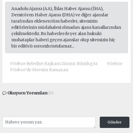
Anadolu Ajansı (AA), İhlas Haber Ajansı (İHA),
Demirören Haber Ajansı (DHA) ve diğer ajanslar
tarafından eklenen tüm haberler, sitemizin
editörlerinin müdahalesi olmadan ajans kanallarından
çekilmektedir. Bu haberlerde yer alan hukuki
muhataplar haberi geçen ajanslar olup sitemizin hiç
bir editörü sorumlu tutulamaz...
#Gebze Belediye Başkanı Zinnur Büyükgöz
#Gebze
#Gebze’de Mevsim Ramazan
Okuyucu Yorumları
(0)
Gönder