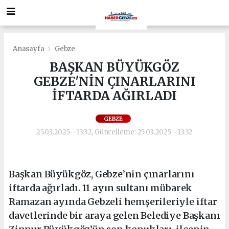
Anasayfa
Gebze
BAŞKAN BÜYÜKGÖZ
GEBZE'NİN ÇINARLARINI
İFTARDA AĞIRLADI
GEBZE
25.03.2025 - 13:32, Güncelleme: 25.03.2025 - 13:32
Başkan Büyükgöz, Gebze’nin çınarlarını
iftarda ağırladı. 11 ayın sultanı mübarek
Ramazan ayında Gebzeli hemşerileriyle iftar
davetlerinde bir araya gelen Belediye Başkanı