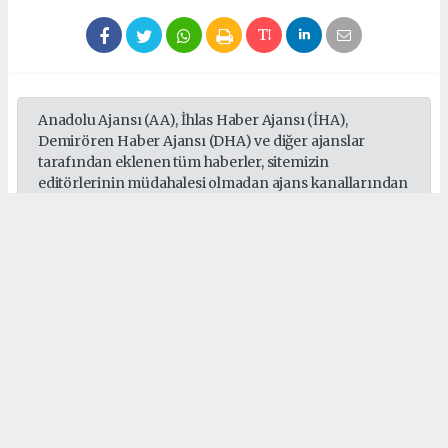
Anadolu Ajansı (AA), İhlas Haber Ajansı (İHA),
Demirören Haber Ajansı (DHA) ve diğer ajanslar
tarafından eklenen tüm haberler, sitemizin
editörlerinin müdahalesi olmadan ajans kanallarından
çekilmektedir. Bu haberlerde yer alan hukuki
muhataplar haberi geçen ajanslar olup sitemizin hiç
bir editörü sorumlu tutulamaz...
#Sepaş
#Sedaş
#Gebze
#Darıca
#Çayırova
#Dilovası
#Elektrik
Okuyucu Yorumları
(0)