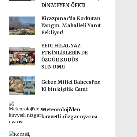
DİNMEYEN ÖFKE!
Kirazpınar'da Korkutan
Yangın: Mahalleli Yanıt
Bekliyor!
YEDİ HİLAL YAZ
ETKİNLİKLERİNDE
ÖZGÜR KUDÜS
SUNUMU
Gebze Millet Bahçesi'ne
10 bin kişilik Cami
Meteoroloji’den
kuvvetli rüzgar uyarısı