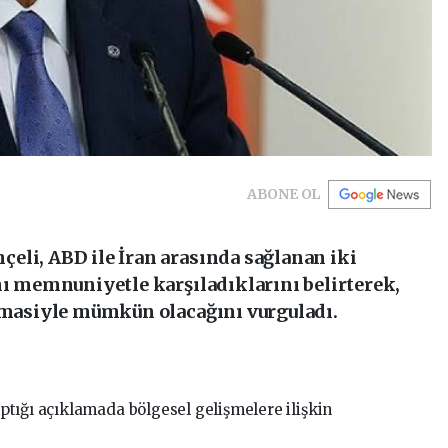
ABONE OL
eli, ABD ile İran arasında sağlanan iki
nı memnuniyetle karşıladıklarını belirterek,
lomasiyle mümkün olacağını vurguladı.
tığı açıklamada bölgesel gelişmelere ilişkin