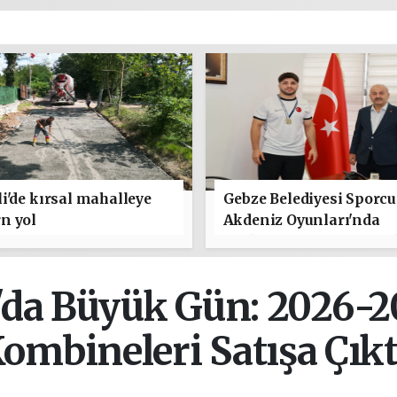
i'de kırsal mahalleye
Gebze Belediyesi Sporc
n yol
Akdeniz Oyunları'nda
Türkiye'yi Temsil Edece
'da Büyük Gün: 2026-2
ombineleri Satışa Çıkt