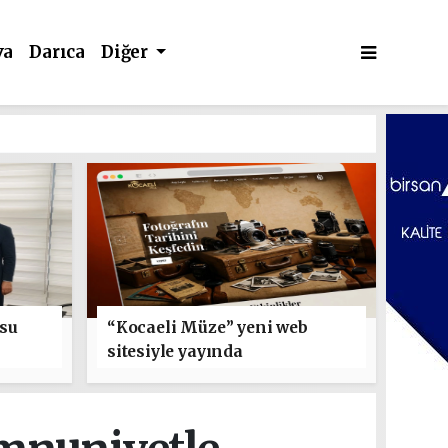
va
Darıca
Diğer
usu
“Kocaeli Müze” yeni web
sitesiyle yayında
k