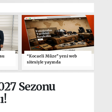
usu
“Kocaeli Müze” yeni web
sitesiyle yayında
k
027 Sezonu
ı!