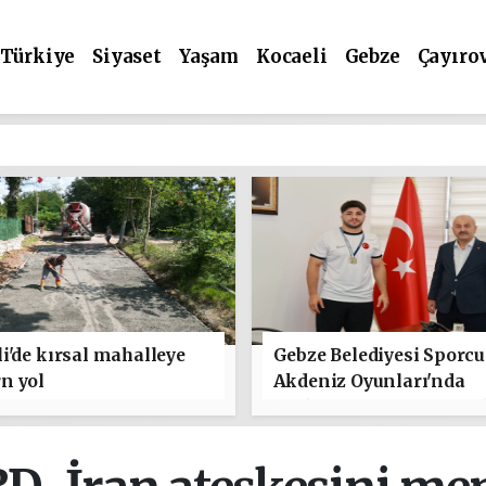
Türkiye
Siyaset
Yaşam
Kocaeli
Gebze
Çayıro
i'de kırsal mahalleye
Gebze Belediyesi Sporc
n yol
Akdeniz Oyunları'nda
Türkiye'yi Temsil Edece