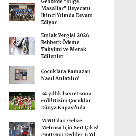
Gebze’de "Bilge
Masallar" Heyecanı
İkinci Yılında Devam
Ediyor
Emlak Vergisi 2026
Rehberi: Ödeme
Takvimi ve Merak
Edilenler
Çocuklara Ramazan
Nasıl Anlatılır?
24 yıllık hasret sona
erdi! Bizim Çocuklar
Dünya Kupası'nda
MMO’dan Gebze
Metrosu İçin Sert Çıkış!
; 560 Gün Dediler, 6 Yıl